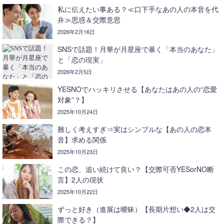
私に伝えたい事ある？≪口下手なあの人の本音を代
弁≫思惑＆交際意思
2026年2月16日
SNSで話題！月華が月星座で暴く「本当のあなた」
と「恋の現実」
2026年2月5日
YESNOでハッキリさせる【あなたはあの人の“恋愛
対象”？】
2025年10月24日
難しく考えすぎ⇒実はシンプルな【あの人の恋本
音】求める関係
2025年10月23日
この恋、追い続けて良い？【交際可否YESorNO断
言】2人の現状
2025年10月22日
ずっと好き（進展は曖昧）【長期片想い◆2人は交
際できる？】