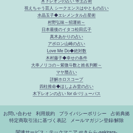
木下レオンの占い 帝王占術
視えちゃう芸人 シークエンスはやともの占い
水晶玉子◆エレメンタル占星術
村野弘味～招運術～
日本最後のイタコ松田広子
真木あかりの占い
アポロン山崎の占い
Love Me Do◆絶対数
木村藤子◆幸せの条件
大串ノリコの～紫微斗数と姓名判断～
マヤ暦占い
詳解ホロスコープ
四柱推命◆ほしよみ堂の占い
木下レオンの占い for dバリューパス
お問い合わせ
利用規約
プライバシーポリシー
占術典拠
特定商取引法に基づく表記
メールマガジン登録/解除
関連サービス：テックマニア
せきらら-sekirara-