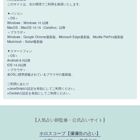
このサイトは、次の環境でご利用を推奨いたします。
▼パソコン
＜OS＞
Windows：Windows 10 以降
MacOS：MacOS 10.15（Catalina）以降
＜ブラウザ＞
Windows：Google Chrome最新版、Microsoft Edge最新版、Mozilla FireFox最新版
Macintosh：Safari最新版
▼スマートフォン
＜OS＞
Android 8.0以降
iOS 14.0以降
＜ブラウザ＞
各OSに標準搭載されているブラウザの最新版。
ご利用にあたり
※JavaScriptの設定を有効にしてご利用ください。
※Cookieの設定を有効にしてご利用ください。
【人気占い師監修・公式占いサイト】
ホロスコープ【彌彌告の占い】