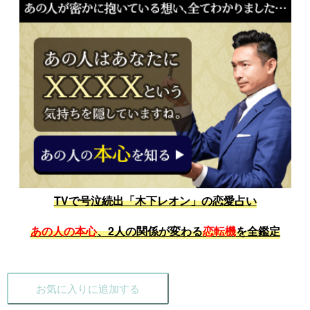
TVで号泣続出「木下レオン」の恋愛占い
あの人の本心
、2人の関係が変わる
恋転機
を全鑑定
お気に入りに追加する