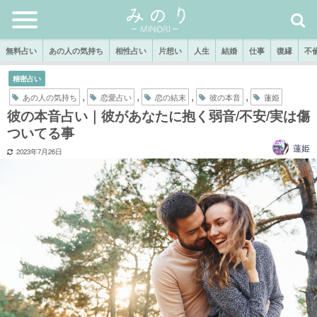
無料占い
あの人の気持ち
相性占い
片想い
人生
結婚
仕事
復縁
不
精密占い
,
,
,
,
あの人の気持ち
恋愛占い
恋の結末
彼の本音
蓮姫
彼の本音占い｜彼があなたに抱く弱音/不安/実は傷
ついてる事
蓮姫
2023年7月26日