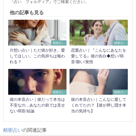
『占い フォルディア』でご検索ください。
他の記事も見る
精密占い
精密占い
片想い占い｜ただ彼が好き。愛
恋愛占い｜『こんなにあなたを
してほしい。この気持ちは報わ
愛してる』彼の告白◆想い/弱
れる？
音/願い/覚悟
精密占い
精密占い
彼の本音占い｜彼だって本当は
彼の本音占い｜こんなに愛して
不安なの…あなたの前では見せ
くれてたの？【彼が押し隠す本
ない弱音/結論
当の気持ち】
精密占い
の関連記事