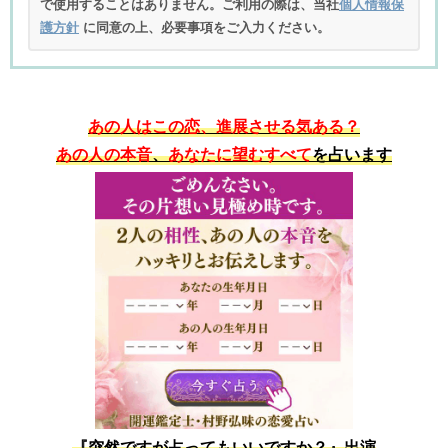
で使用することはありません。ご利用の際は、当社
個人情報保
護方針
に同意の上、必要事項をご入力ください。
あの人はこの恋、進展させる気ある？
あの人の本音
、
あなたに望むすべて
を占います
『突然ですが占ってもいいですか？』出演