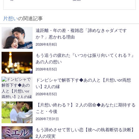
片想い
の関連記事
遠距離・年の差・複雑恋「諦めなきゃダメです
か？」惹かれる理由
2026年8月8日
もう追うの疲れた『いつかは振り向いてくれる？』
あの人の想い
2026年8月5日
ドンピシャで解答下す◆あの人と【片想いor両想
い】2人の縁
2026年8月5日
【片想い終わる？】２人の宿命◆あなたに期待する
こと・今後
2026年7月31日
もう諦めさせて苦しい恋【彼への執着断切る決断】
2人の現実