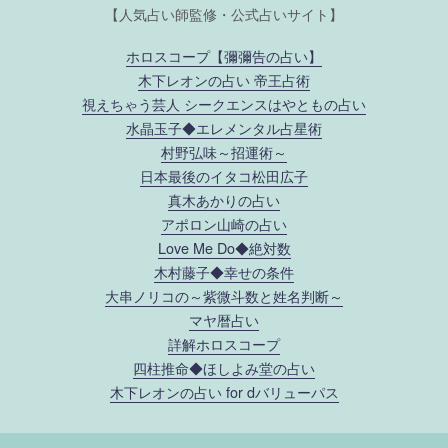
【人気占い師監修・公式占いサイト】
ホロスコープ【彌彌告の占い】
木下レオンの占い 帝王占術
視えちゃう芸人 シークエンスはやともの占い
水晶玉子◆エレメンタル占星術
村野弘味～招運術～
日本最後のイタコ松田広子
真木あかりの占い
アポロン山崎の占い
Love Me Do◆絶対数
木村藤子◆幸せの条件
大串ノリコの～紫微斗数と姓名判断～
マヤ暦占い
詳解ホロスコープ
四柱推命◆ほしよみ堂の占い
木下レオンの占い for dバリューパス