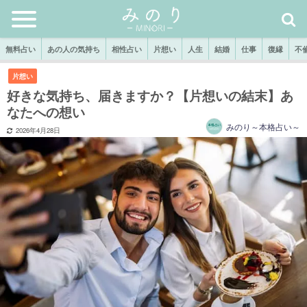
無料占い
あの人の気持ち
相性占い
片想い
人生
結婚
仕事
復縁
不
片想い
好きな気持ち、届きますか？【片想いの結末】あ
なたへの想い
みのり～本格占い～
2026年4月28日