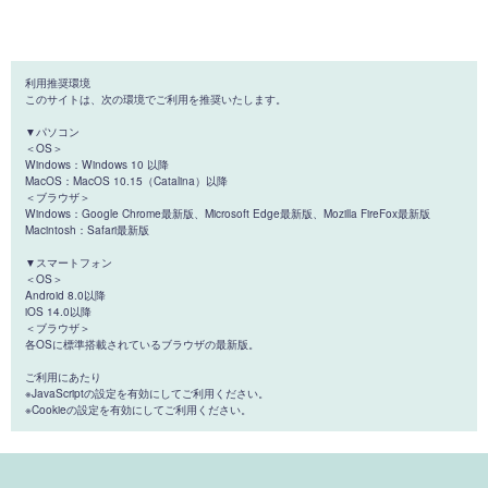
利用推奨環境
このサイトは、次の環境でご利用を推奨いたします。
▼パソコン
＜OS＞
Windows：Windows 10 以降
MacOS：MacOS 10.15（Catalina）以降
＜ブラウザ＞
Windows：Google Chrome最新版、Microsoft Edge最新版、Mozilla FireFox最新版
Macintosh：Safari最新版
▼スマートフォン
＜OS＞
Android 8.0以降
iOS 14.0以降
＜ブラウザ＞
各OSに標準搭載されているブラウザの最新版。
ご利用にあたり
※JavaScriptの設定を有効にしてご利用ください。
※Cookieの設定を有効にしてご利用ください。