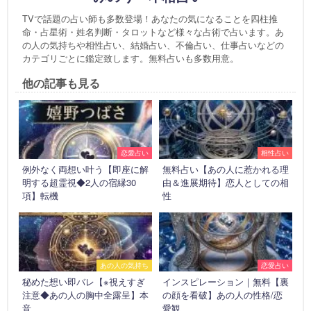
TVで話題の占い師も多数登場！あなたの気になることを四柱推
命・占星術・姓名判断・タロットなど様々な占術で占います。あ
の人の気持ちや相性占い、結婚占い、不倫占い、仕事占いなどの
カテゴリごとに鑑定致します。無料占いも多数用意。
他の記事も見る
恋愛占い
相性占い
例外なく両想い叶う【即座に解
無料占い【あの人に惹かれる理
明する超霊視◆2人の宿縁30
由＆進展期待】恋人としての相
項】転機
性
あの人の気持ち
恋愛占い
秘めた想い即バレ【※視えすぎ
インスピレーション｜無料【裏
注意◆あの人の胸中全露呈】本
の顔を看破】あの人の性格/恋
音
愛観