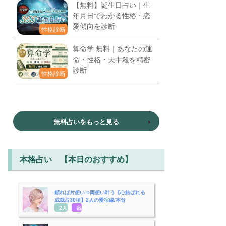
【無料】誕生日占い｜生
年月日でわかる性格・恋
愛傾向を診断
性格診断
算命学 無料｜あなたの運
命・性格・天中殺を精密
診断
性格診断
無料占いをもっと見る
本格占い 【本日のおすすめ】
頼れば片想い⇒両想い叶う【心結ばれる
成就占30項】2人の愛宿縁/本音
2人用
宿縁