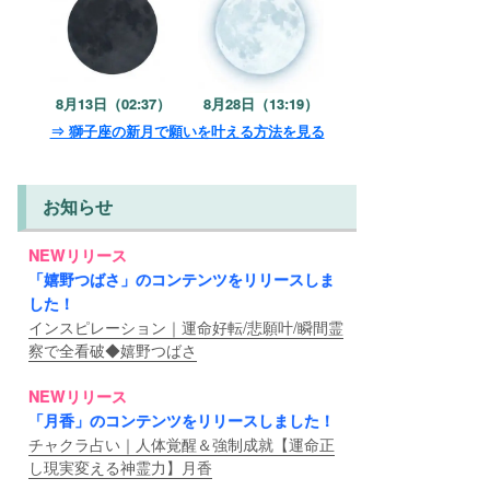
8月13日（02:37）
8月28日（13:19）
⇒ 獅子座の新月で願いを叶える方法を見る
お知らせ
NEWリリース
「嬉野つばさ」のコンテンツをリリースしま
した！
インスピレーション｜運命好転/悲願叶/瞬間霊
察で全看破◆嬉野つばさ
NEWリリース
「月香」のコンテンツをリリースしました！
チャクラ占い｜人体覚醒＆強制成就【運命正
し現実変える神霊力】月香