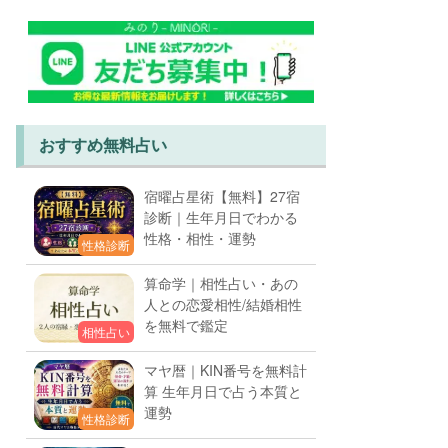
おすすめ無料占い
宿曜占星術【無料】27宿
診断｜生年月日でわかる
性格・相性・運勢
性格診断
算命学｜相性占い・あの
人との恋愛相性/結婚相性
を無料で鑑定
相性占い
マヤ暦｜KIN番号を無料計
算 生年月日で占う本質と
運勢
性格診断