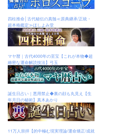
四柱推命│古代秘伝の真髄≪原典継承/正統・
超本格鑑定≫ほしよみ堂
マヤ暦｜古代4000年の至宝【これが本物◆超
緻密な運命解読技法】弓玉
誕生日占い｜悪用禁止◆裏の顔も丸見え【生
年月日の秘術】真木あかり
11万人崇拝【的中極む現実理論/運命矯正/成就