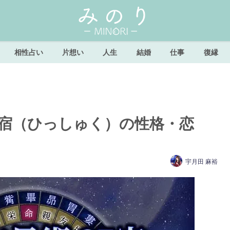
相性占い
片想い
人生
結婚
仕事
復縁
畢宿（ひっしゅく）の性格・恋
宇月田 麻裕