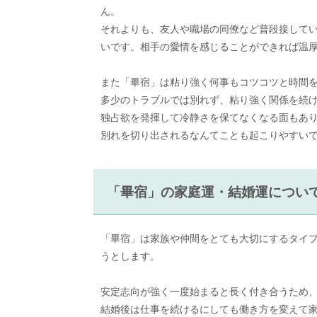
ん。
それよりも、友人や職場の同僚など普段接して
いです。相手の愛情を感じることができれば温
また「畢宿」は粘り強く何事もコツコツと時間を
多少のトラブルでは別れず、粘り強く関係を続
独占欲を発揮して冷静さを保てなくなる面もあ
別れを切り出されるなんてことも起こりやすい
「畢宿」の家庭運・結婚運につい
「畢宿」は家族や仲間をとても大切にするタイ
うとします。
安定志向が強く一度始まると長く付き合うため
結婚後は仕事を続けるにしても働き方を変えて