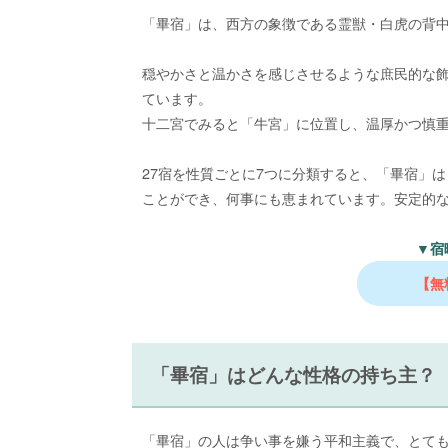
「畢宿」は、西方の象徴である霊獣・白虎の背
穏やかさと温かさを感じさせるような庶民的な
ています。
十二宮でみると「牛宮」に位置し、温厚かつ慎
27宿を性質ごとに7つに分類すると、「畢宿」
ことができ、何事にも恵まれています。安定的
▼宿
【無
「畢宿」はどんな性格の持ち主？
「畢宿」の人は争い事を嫌う平和主義で、とて