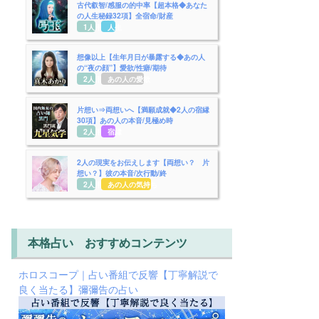
古代叡智/感服の的中率【超本格◆あなた
の人生秘録32項】全宿命/財産
1人用
人生
想像以上【生年月日が暴露する◆あの人
の“夜の顔”】愛欲/性癖/期待
2人用
あの人の愛欲
片想い⇒両想いへ【満願成就◆2人の宿縁
30項】あの人の本音/見極め時
2人用
宿縁
2人の現実をお伝えします【両想い？ 片
想い？】彼の本音/次行動/終
2人用
あの人の気持ち
本格占い おすすめコンテンツ
ホロスコープ｜占い番組で反響【丁寧解説で
良く当たる】彌彌告の占い