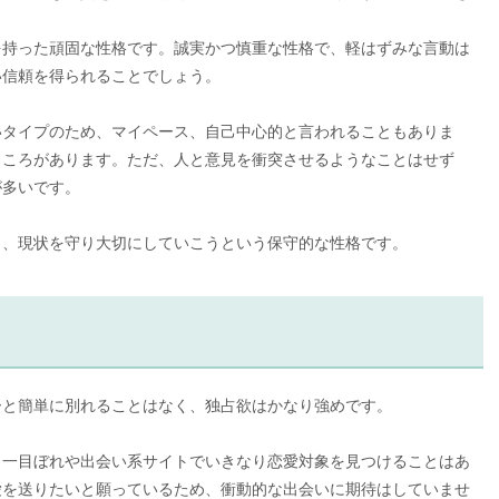
を持った頑固な性格です。誠実かつ慎重な性格で、軽はずみな言動は
い信頼を得られることでしょう。
いタイプのため、マイペース、自己中心的と言われることもありま
ところがあります。ただ、人と意見を衝突させるようなことはせず
が多いです。
く、現状を守り大切にしていこうという保守的な性格です。
ーと簡単に別れることはなく、独占欲はかなり強めです。
、一目ぼれや出会い系サイトでいきなり恋愛対象を見つけることはあ
愛を送りたいと願っているため、衝動的な出会いに期待はしていませ