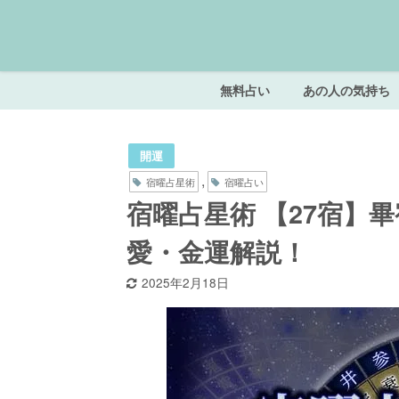
無料占い
あの人の気持ち
開運
,
宿曜占星術
宿曜占い
宿曜占星術 【27宿】
愛・金運解説！
2025年2月18日