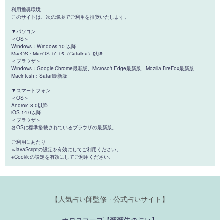
利用推奨環境
このサイトは、次の環境でご利用を推奨いたします。
▼パソコン
＜OS＞
Windows：Windows 10 以降
MacOS：MacOS 10.15（Catalina）以降
＜ブラウザ＞
Windows：Google Chrome最新版、Microsoft Edge最新版、Mozilla FireFox最新版
Macintosh：Safari最新版
▼スマートフォン
＜OS＞
Android 8.0以降
iOS 14.0以降
＜ブラウザ＞
各OSに標準搭載されているブラウザの最新版。
ご利用にあたり
※JavaScriptの設定を有効にしてご利用ください。
※Cookieの設定を有効にしてご利用ください。
【人気占い師監修・公式占いサイト】
ホロスコープ【彌彌告の占い】