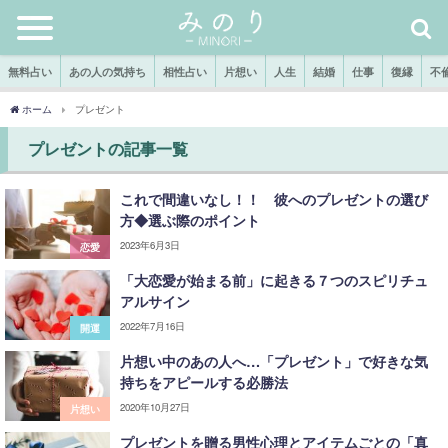
無料占い
あの人の気持ち
相性占い
片想い
人生
結婚
仕事
復縁
不
ホーム
プレゼント
プレゼントの記事一覧
これで間違いなし！！ 彼へのプレゼントの選び
方◆選ぶ際のポイント
2023年6月3日
恋愛
「大恋愛が始まる前」に起きる７つのスピリチュ
アルサイン
2022年7月16日
開運
片想い中のあの人へ…「プレゼント」で好きな気
持ちをアピールする必勝法
2020年10月27日
片想い
プレゼントを贈る男性心理とアイテムごとの「真