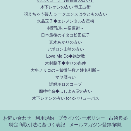
木下レオンの占い 帝王占術
視えちゃう芸人 シークエンスはやともの占い
水晶玉子◆エレメンタル占星術
村野弘味～招運術～
日本最後のイタコ松田広子
真木あかりの占い
アポロン山崎の占い
Love Me Do◆絶対数
木村藤子◆幸せの条件
大串ノリコの～紫微斗数と姓名判断～
マヤ暦占い
詳解ホロスコープ
四柱推命◆ほしよみ堂の占い
木下レオンの占い for dバリューパス
お問い合わせ
利用規約
プライバシーポリシー
占術典拠
特定商取引法に基づく表記
メールマガジン登録/解除