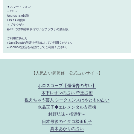
▼スマートフォン
＜OS＞
Android 8.0以降
iOS 14.0以降
＜ブラウザ＞
各OSに標準搭載されているブラウザの最新版。
ご利用にあたり
※JavaScriptの設定を有効にしてご利用ください。
※Cookieの設定を有効にしてご利用ください。
【人気占い師監修・公式占いサイト】
ホロスコープ【彌彌告の占い】
木下レオンの占い 帝王占術
視えちゃう芸人 シークエンスはやともの占い
水晶玉子◆エレメンタル占星術
村野弘味～招運術～
日本最後のイタコ松田広子
真木あかりの占い