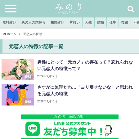
無料占い
あの人の気持ち
相性占い
片想い
人生
結婚
仕事
復縁
不
ホーム
元恋人の特徴
元恋人の特徴の記事一覧
男性にとって「元カノ」の存在って？忘れられな
い元恋人の特徴って？
2022年9月19日
復縁
さすがに無理だわ…「ヨリ戻せないな」と思われ
る元恋人の特徴
2022年9月10日
復縁