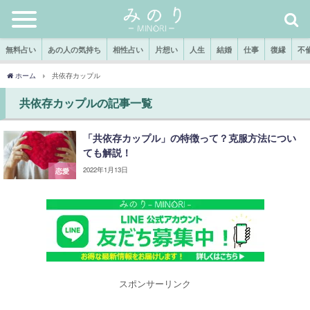
無料占い
あの人の気持ち
相性占い
片想い
人生
結婚
仕事
復縁
不
ホーム
共依存カップル
共依存カップルの記事一覧
「共依存カップル」の特徴って？克服方法につい
ても解説！
2022年1月13日
恋愛
スポンサーリンク