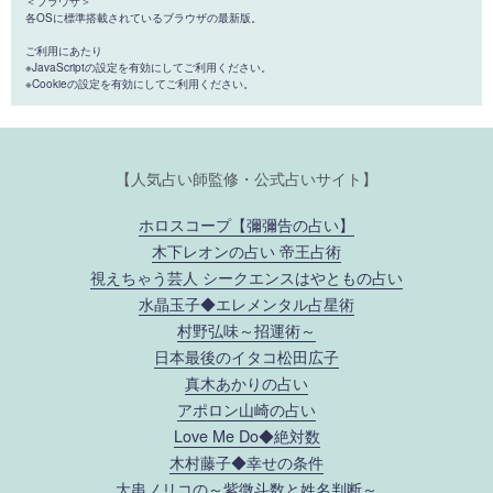
＜ブラウザ＞
各OSに標準搭載されているブラウザの最新版。
ご利用にあたり
※JavaScriptの設定を有効にしてご利用ください。
※Cookieの設定を有効にしてご利用ください。
【人気占い師監修・公式占いサイト】
ホロスコープ【彌彌告の占い】
木下レオンの占い 帝王占術
視えちゃう芸人 シークエンスはやともの占い
水晶玉子◆エレメンタル占星術
村野弘味～招運術～
日本最後のイタコ松田広子
真木あかりの占い
アポロン山崎の占い
Love Me Do◆絶対数
木村藤子◆幸せの条件
大串ノリコの～紫微斗数と姓名判断～