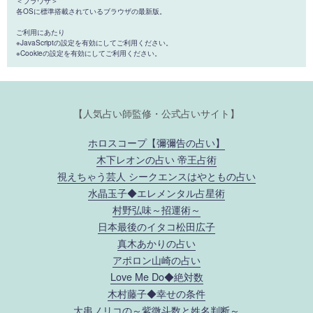
＜ブラウザ＞
各OSに標準搭載されているブラウザの最新版。
ご利用にあたり
※JavaScriptの設定を有効にしてご利用ください。
※Cookieの設定を有効にしてご利用ください。
【人気占い師監修・公式占いサイト】
ホロスコープ【彌彌告の占い】
木下レオンの占い 帝王占術
視えちゃう芸人 シークエンスはやともの占い
水晶玉子◆エレメンタル占星術
村野弘味～招運術～
日本最後のイタコ松田広子
真木あかりの占い
アポロン山崎の占い
Love Me Do◆絶対数
木村藤子◆幸せの条件
大串ノリコの～紫微斗数と姓名判断～