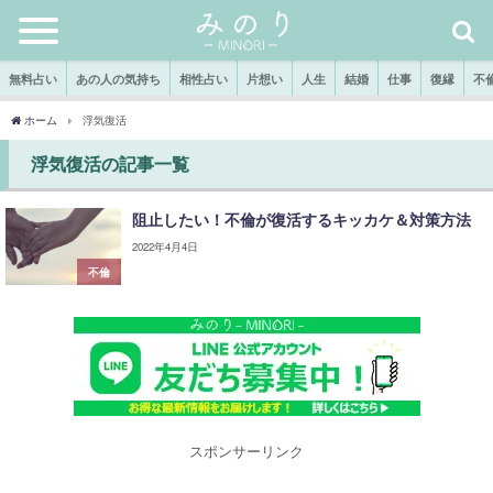
無料占い
あの人の気持ち
相性占い
片想い
人生
結婚
仕事
復縁
不
ホーム
浮気復活
浮気復活の記事一覧
阻止したい！不倫が復活するキッカケ＆対策方法
2022年4月4日
不倫
スポンサーリンク