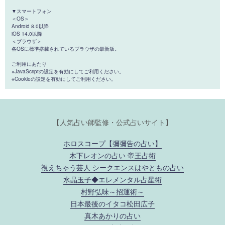
▼スマートフォン
＜OS＞
Android 8.0以降
iOS 14.0以降
＜ブラウザ＞
各OSに標準搭載されているブラウザの最新版。
ご利用にあたり
※JavaScriptの設定を有効にしてご利用ください。
※Cookieの設定を有効にしてご利用ください。
【人気占い師監修・公式占いサイト】
ホロスコープ【彌彌告の占い】
木下レオンの占い 帝王占術
視えちゃう芸人 シークエンスはやともの占い
水晶玉子◆エレメンタル占星術
村野弘味～招運術～
日本最後のイタコ松田広子
真木あかりの占い