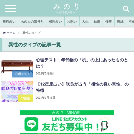
無料占い
あの人の気持ち
相性占い
片想い
人生
結婚
仕事
復縁
不
ホーム
異性のタイプ
異性のタイプの記事一覧
心理テスト｜年代物の「机」の上にあったものと
は？
2022年5月8日
心理テスト
【12星座占い】咲良が占う「相性の良い異性」の
特徴
2021年3月18日
12星座