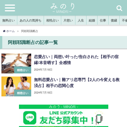
無料占い
あの人の気持ち
相性占い
片想い
人生
結婚
仕事
復縁
不
ホーム
阿頼耶識断占
阿頼耶識断占の記事一覧
恋愛占い｜両想い叶った/告白された【相手の宿
縁/本音晒す】全感情
2024年7月18日
精密占い
無料恋愛占い｜難アリ恋専門【2人の今変える救
済占】相手の恋関心度
2024年7月18日
精密占い