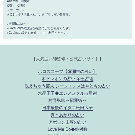
Android 8.0以降
iOS 14.0以降
＜ブラウザ＞
各OSに標準搭載されているブラウザの最新版。
ご利用にあたり
※JavaScriptの設定を有効にしてご利用ください。
※Cookieの設定を有効にしてご利用ください。
【人気占い師監修・公式占いサイト】
ホロスコープ【彌彌告の占い】
木下レオンの占い 帝王占術
視えちゃう芸人 シークエンスはやともの占い
水晶玉子◆エレメンタル占星術
村野弘味～招運術～
日本最後のイタコ松田広子
真木あかりの占い
アポロン山崎の占い
Love Me Do◆絶対数