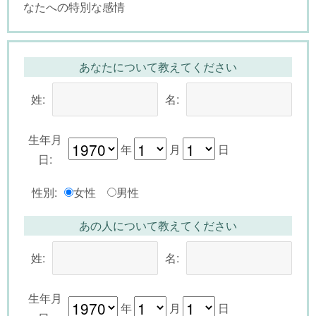
なたへの特別な感情
あなたについて教えてください
姓:
名:
生年月
年
月
日
日:
性別:
女性
男性
あの人について教えてください
姓:
名:
生年月
年
月
日