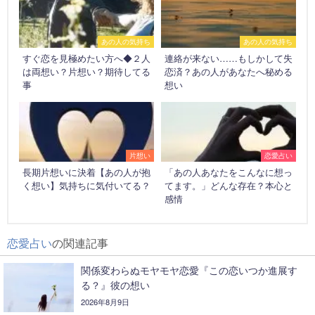
あの人の気持ち
あの人の気持ち
すぐ恋を見極めたい方へ◆２人
連絡が来ない……もしかして失
は両想い？片想い？期待してる
恋済？あの人があなたへ秘める
事
想い
片想い
恋愛占い
長期片想いに決着【あの人が抱
「あの人あなたをこんなに想っ
く想い】気持ちに気付いてる？
てます。」どんな存在？本心と
感情
恋愛占い
の関連記事
関係変わらぬモヤモヤ恋愛『この恋いつか進展す
る？』彼の想い
2026年8月9日