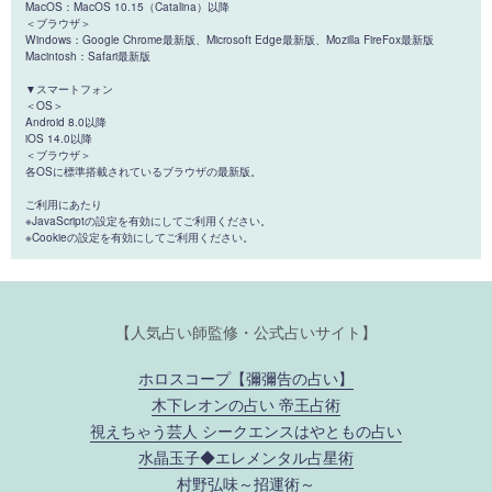
MacOS：MacOS 10.15（Catalina）以降
＜ブラウザ＞
Windows：Google Chrome最新版、Microsoft Edge最新版、Mozilla FireFox最新版
Macintosh：Safari最新版
▼スマートフォン
＜OS＞
Android 8.0以降
iOS 14.0以降
＜ブラウザ＞
各OSに標準搭載されているブラウザの最新版。
ご利用にあたり
※JavaScriptの設定を有効にしてご利用ください。
※Cookieの設定を有効にしてご利用ください。
【人気占い師監修・公式占いサイト】
ホロスコープ【彌彌告の占い】
木下レオンの占い 帝王占術
視えちゃう芸人 シークエンスはやともの占い
水晶玉子◆エレメンタル占星術
村野弘味～招運術～