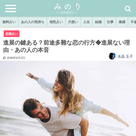
無料占い
あの人の気持ち
相性占い
片想い
人生
結婚
仕事
復縁
不
恋愛占い
進展の鍵ある？前途多難な恋の行方◆進展ない理
由・あの人の本音
水晶 玉子
2026年6月3日