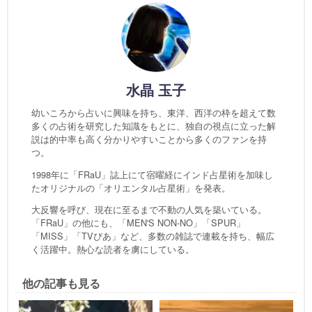
水晶 玉子
幼いころから占いに興味を持ち、東洋、西洋の枠を超えて数
多くの占術を研究した知識をもとに、独自の視点に立った解
説は的中率も高く分かりやすいことから多くのファンを持
つ。
1998年に「FRaU」誌上にて宿曜経にインド占星術を加味し
たオリジナルの「オリエンタル占星術」を発表。
大反響を呼び、現在に至るまで不動の人気を築いている。
「FRaU」の他にも、「MEN'S NON-NO」「SPUR」
「MISS」「TVぴあ」など、多数の雑誌で連載を持ち、幅広
く活躍中。熱心な読者を虜にしている。
他の記事も見る