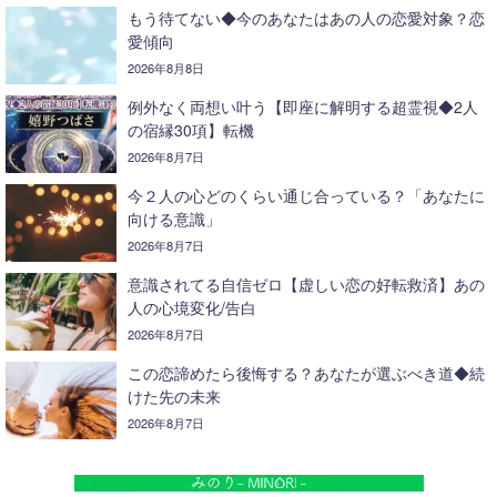
もう待てない◆今のあなたはあの人の恋愛対象？恋
愛傾向
2026年8月8日
例外なく両想い叶う【即座に解明する超霊視◆2人
の宿縁30項】転機
2026年8月7日
今２人の心どのくらい通じ合っている？「あなたに
向ける意識」
2026年8月7日
意識されてる自信ゼロ【虚しい恋の好転救済】あの
人の心境変化/告白
2026年8月7日
この恋諦めたら後悔する？あなたが選ぶべき道◆続
けた先の未来
2026年8月7日