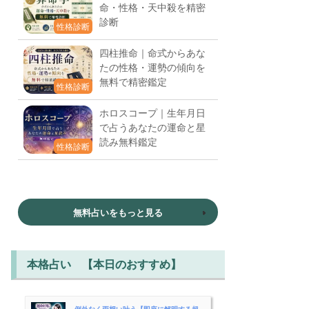
命・性格・天中殺を精密
診断
性格診断
四柱推命｜命式からあな
たの性格・運勢の傾向を
無料で精密鑑定
性格診断
ホロスコープ｜生年月日
で占うあなたの運命と星
読み無料鑑定
性格診断
無料占いをもっと見る
本格占い 【本日のおすすめ】
例外なく両想い叶う【即座に解明する超