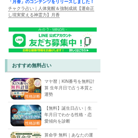
「月香」のコンテンツをリリースしました！
チャクラ占い｜人体覚醒＆強制成就【運命正
し現実変える神霊力】月香
おすすめ無料占い
マヤ暦｜KIN番号を無料計
算 生年月日で占う本質と
運勢
性格診断
【無料】誕生日占い｜生
年月日でわかる性格・恋
愛傾向を診断
性格診断
算命学 無料｜あなたの運