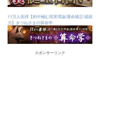
11万人崇拝【的中極む現実理論/運命矯正/成就
力】きつねさまの算命学
スポンサーリンク