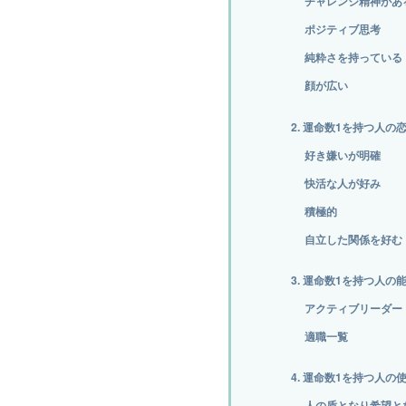
チャレンジ精神があ
ポジティブ思考
純粋さを持っている
顔が広い
2. 運命数1を持つ人の
好き嫌いが明確
快活な人が好み
積極的
自立した関係を好む
3. 運命数1を持つ人の
アクティブリーダー
適職一覧
4. 運命数1を持つ人の
人の盾となり希望と