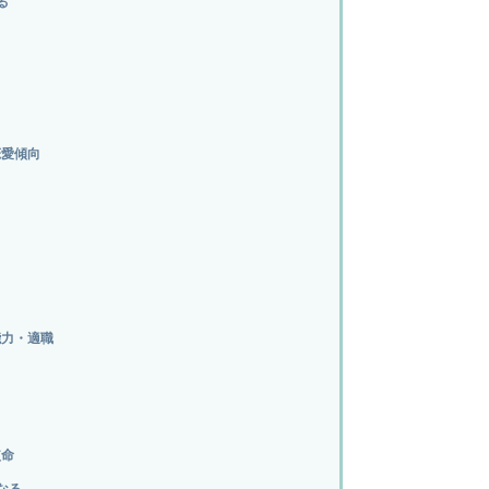
る
恋愛傾向
能力・適職
使命
なる