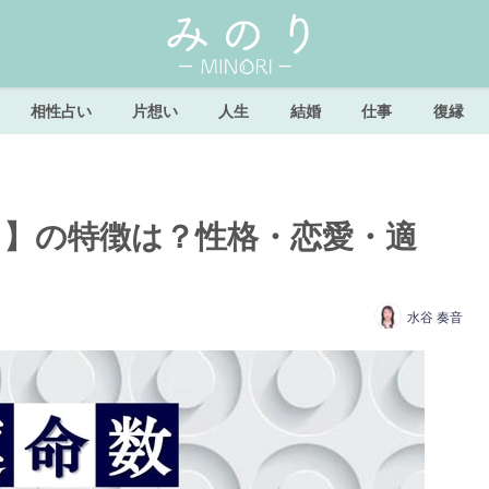
相性占い
片想い
人生
結婚
仕事
復縁
1】の特徴は？性格・恋愛・適
水谷 奏音