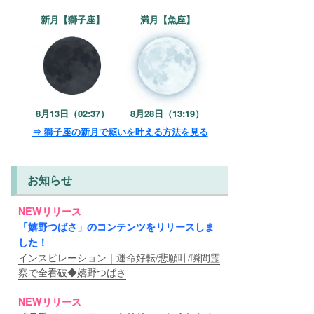
新月【獅子座】
満月【魚座】
8月13日（02:37）
8月28日（13:19）
⇒ 獅子座の新月で願いを叶える方法を見る
お知らせ
NEWリリース
「嬉野つばさ」のコンテンツをリリースしま
した！
インスピレーション｜運命好転/悲願叶/瞬間霊
察で全看破◆嬉野つばさ
NEWリリース