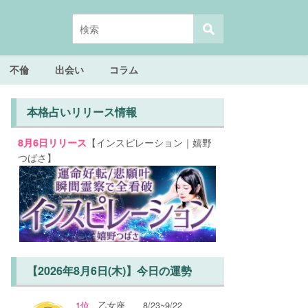
不倫
出会い
コラム
本格占いリリース情報
【インスピレーション｜嬉野
8月6日リリース
つばさ】
【2026年8月6日(木)】今日の運勢
1位
乙女座
8/23~9/22