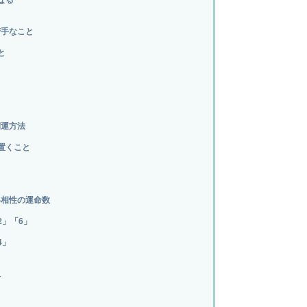
苦手なこと
と
開運方法
置くこと
い相性の運命数
2」「6」
4」
人