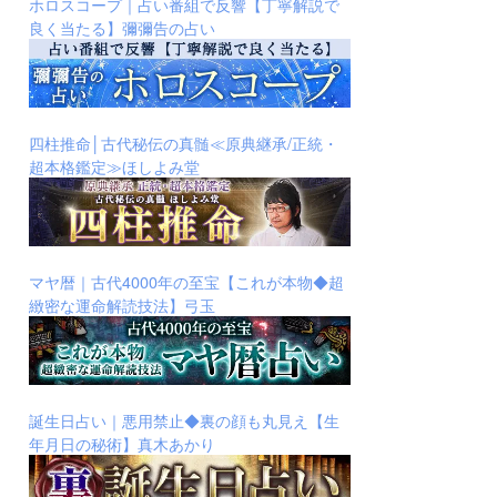
ホロスコープ｜占い番組で反響【丁寧解説で
良く当たる】彌彌告の占い
四柱推命│古代秘伝の真髄≪原典継承/正統・
超本格鑑定≫ほしよみ堂
マヤ暦｜古代4000年の至宝【これが本物◆超
緻密な運命解読技法】弓玉
誕生日占い｜悪用禁止◆裏の顔も丸見え【生
年月日の秘術】真木あかり