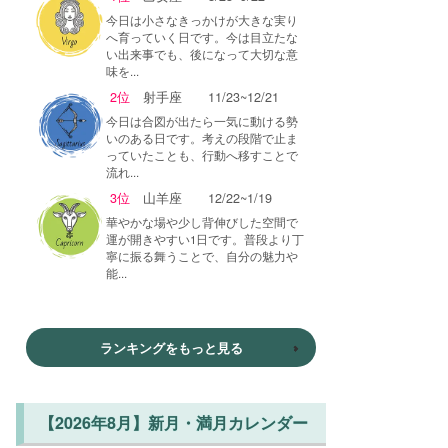
今日は小さなきっかけが大きな実り
へ育っていく日です。今は目立たな
い出来事でも、後になって大切な意
味を...
2位
射手座
11/23~12/21
今日は合図が出たら一気に動ける勢
いのある日です。考えの段階で止ま
っていたことも、行動へ移すことで
流れ...
3位
山羊座
12/22~1/19
華やかな場や少し背伸びした空間で
運が開きやすい1日です。普段より丁
寧に振る舞うことで、自分の魅力や
能...
ランキングをもっと見る
【2026年8月】新月・満月カレンダー