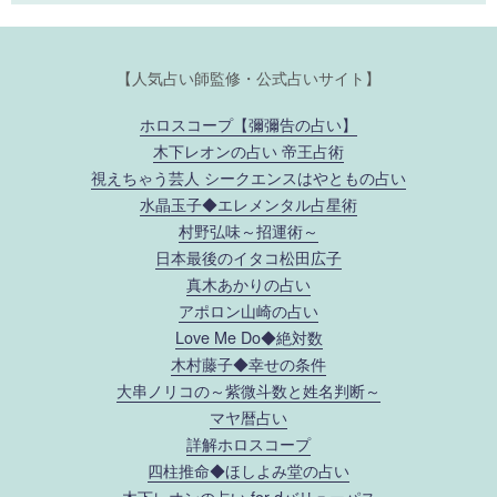
【人気占い師監修・公式占いサイト】
ホロスコープ【彌彌告の占い】
木下レオンの占い 帝王占術
視えちゃう芸人 シークエンスはやともの占い
水晶玉子◆エレメンタル占星術
村野弘味～招運術～
日本最後のイタコ松田広子
真木あかりの占い
アポロン山崎の占い
Love Me Do◆絶対数
木村藤子◆幸せの条件
大串ノリコの～紫微斗数と姓名判断～
マヤ暦占い
詳解ホロスコープ
四柱推命◆ほしよみ堂の占い
木下レオンの占い for dバリューパス