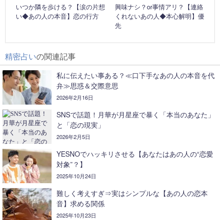
いつか隣を歩ける？【涙の片想
興味ナシ？or事情アリ？【連絡
い◆あの人の本音】恋の行方
くれないあの人◆本心解明】優
先
精密占い
の関連記事
私に伝えたい事ある？≪口下手なあの人の本音を代
弁≫思惑＆交際意思
2026年2月16日
SNSで話題！月華が月星座で暴く「本当のあなた」
と「恋の現実」
2026年2月5日
YESNOでハッキリさせる【あなたはあの人の“恋愛
対象”？】
2025年10月24日
難しく考えすぎ⇒実はシンプルな【あの人の恋本
音】求める関係
2025年10月23日