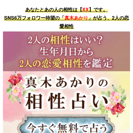
あなたとあの人の相性は【
XX
】です。
SNS6万フォロワー待望の「
真木あかり
」が占う、2人の恋
愛相性