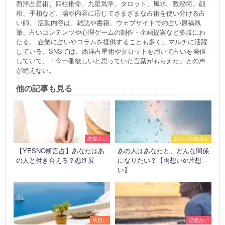
西洋占星術、四柱推命、九星気学、タロット、風水、数秘術、顔
相、手相など、場や内容に応じてさまざまな占術を使い分ける占
い師。 活動内容は、雑誌や書籍、ウェブサイトでの占い原稿執
筆、占いコンテンツや心理ゲームの制作・企画提案など多岐にわ
たる。 企業に占いやコラムを提供することも多く、マルチに活躍
している。SNSでは、西洋占星術やタロットを用いて占いを発信
していて、「今一番欲しいと思っていた言葉がもらえた」との声
が絶えない。
他の記事も見る
恋愛占い
あの人の気持ち
【YESNO断言占】あなたはあ
あの人はあなたと、どんな関係
の人と付き合える？恋進展
になりたい？【両想いor片想
い】
片想い
恋愛占い