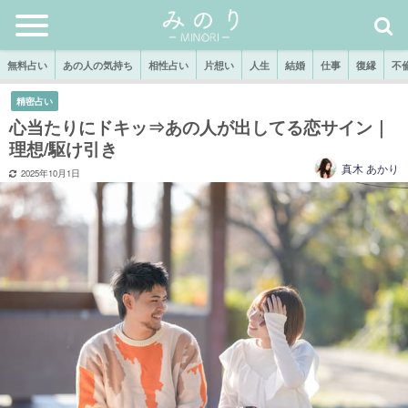
無料占い
あの人の気持ち
相性占い
片想い
人生
結婚
仕事
復縁
不
精密占い
心当たりにドキッ⇒あの人が出してる恋サイン｜
理想/駆け引き
真木 あかり
2025年10月1日