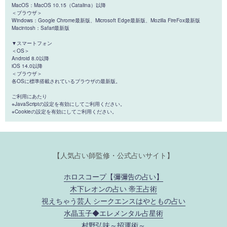
MacOS：MacOS 10.15（Catalina）以降
＜ブラウザ＞
Windows：Google Chrome最新版、Microsoft Edge最新版、Mozilla FireFox最新版
Macintosh：Safari最新版
▼スマートフォン
＜OS＞
Android 8.0以降
iOS 14.0以降
＜ブラウザ＞
各OSに標準搭載されているブラウザの最新版。
ご利用にあたり
※JavaScriptの設定を有効にしてご利用ください。
※Cookieの設定を有効にしてご利用ください。
【人気占い師監修・公式占いサイト】
ホロスコープ【彌彌告の占い】
木下レオンの占い 帝王占術
視えちゃう芸人 シークエンスはやともの占い
水晶玉子◆エレメンタル占星術
村野弘味～招運術～