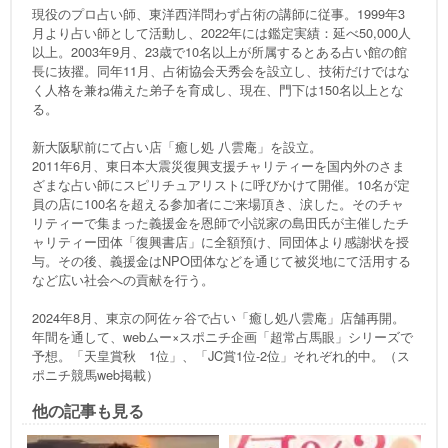
現役のプロ占い師、東洋西洋問わず占術の講師に従事。1999年3
月より占い師として活動し、2022年には鑑定実績：延べ50,000人
以上。2003年9月、23歳で10名以上が所属するとある占い館の館
長に抜擢。同年11月、占術協会天秀会を設立し、技術だけではな
く人格を兼ね備えた弟子を育成し、現在、門下は150名以上とな
る。
新大阪駅前にて占い店「癒し処 八雲庵」を設立。
2011年6月、東日本大震災復興支援チャリティーを国内外のさま
ざまな占い師にスピリチュアリストに呼びかけて開催。10名が定
員の店に100名を超える参加者にご来場頂き、涙した。そのチャ
リティーで集まった義援金を恩師で小説家の島田氏が主催したチ
ャリティー団体「復興書店」に全額預け、同団体より感謝状を授
与。その後、義援金はNPO団体などを通じて被災地にて活用する
など広い社会への貢献を行う。
2024年8月、東京の阿佐ヶ谷で占い「癒し処八雲庵」店舗再開。
年間を通して、webムー×スポニチ企画「超常占馬眼」シリーズで
予想。「天皇賞秋 1位」、「JC賞1位-2位」それぞれ的中。（ス
ポニチ競馬web掲載）
他の記事も見る