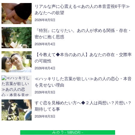
リアルな声に心震える≪あの人の本音霊視6千字≫
あなたへの欲望
2026年8月5日
『特別』になりたい。あの人が求める関係・存在・
密かに抱く思惑
2026年8月4日
【今教えて◆本当のあの人】あなたの存在・交際率
の可能性
2026年8月4日
≪ハッキリした言葉が欲しい≫あの人の恋心・本音
を見せない理由
2026年8月3日
すぐ恋を見極めたい方へ◆２人は両想い？片想い？
期待してる事
2026年8月3日