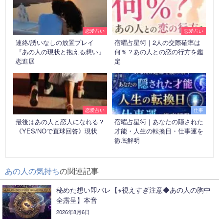
恋愛占い
恋愛占い
連絡/誘いなしの放置プレイ
宿曜占星術｜2人の交際確率は
『あの人の現状と抱える想い』
何％？あの人との恋の行方を鑑
恋進展
定
恋愛占い
仕事
最後はあの人と恋人になれる？
宿曜占星術｜あなたの隠された
《YES/NOで直球回答》現状
才能・人生の転換日・仕事運を
徹底解明
あの人の気持ち
の関連記事
秘めた想い即バレ【※視えすぎ注意◆あの人の胸中
全露呈】本音
2026年8月6日