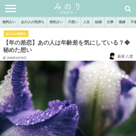
無料占い
あの人の気持ち
相性占い
片想い
人生
結婚
仕事
復縁
不
あの人の気持ち
【年の差恋】あの人は年齢差を気にしている？◆
秘めた想い
萩原 八雲
2026年6月30日