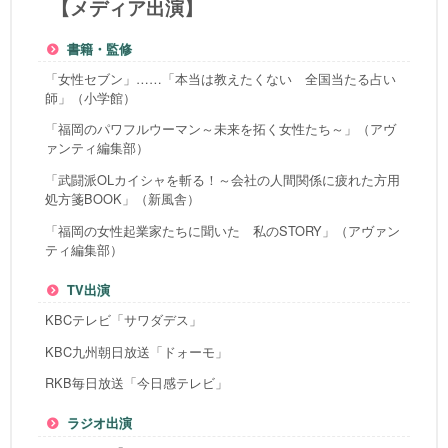
【メディア出演】
書籍・監修
「女性セブン」……「本当は教えたくない 全国当たる占い
師」（小学館）
「福岡のパワフルウーマン～未来を拓く女性たち～」（アヴ
ァンティ編集部）
「武闘派OLカイシャを斬る！～会社の人間関係に疲れた方用
処方箋BOOK」（新風舎）
「福岡の女性起業家たちに聞いた 私のSTORY」（アヴァン
ティ編集部）
TV出演
KBCテレビ「サワダデス」
KBC九州朝日放送「ドォーモ」
RKB毎日放送「今日感テレビ」
ラジオ出演