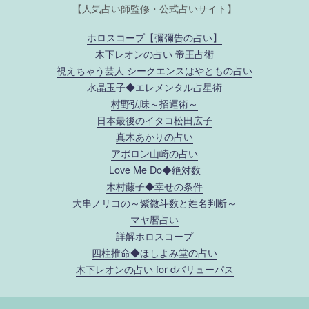
【人気占い師監修・公式占いサイト】
ホロスコープ【彌彌告の占い】
木下レオンの占い 帝王占術
視えちゃう芸人 シークエンスはやともの占い
水晶玉子◆エレメンタル占星術
村野弘味～招運術～
日本最後のイタコ松田広子
真木あかりの占い
アポロン山崎の占い
Love Me Do◆絶対数
木村藤子◆幸せの条件
大串ノリコの～紫微斗数と姓名判断～
マヤ暦占い
詳解ホロスコープ
四柱推命◆ほしよみ堂の占い
木下レオンの占い for dバリューパス