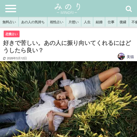
無料占い
あの人の気持ち
相性占い
片想い
人生
結婚
仕事
復縁
不
恋愛占い
好きで苦しい。あの人に振り向いてくれるにはど
うしたら良い？
美猫
2026年5月12日