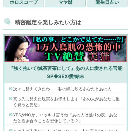
ホロスコープ
マヤ暦
誕生日占い
精密鑑定を楽しみたい方は
『強く抱いて/滅茶苦茶にして』あの人に愛される官能
SP◆SEX/愛/結末
次々に見えてきたわ……私の瞳に映るあなたとあの人
真っ先に見えた現実をお伝えします『あの人があなたに抱
く愛欲と妄想』
YESかNOか、ハッキリ言うね『あの人は独りの夜、あな
たと抱き合うことを想像している？』
あの人が本当に“シたい”セックスと、人に言えないフェチ