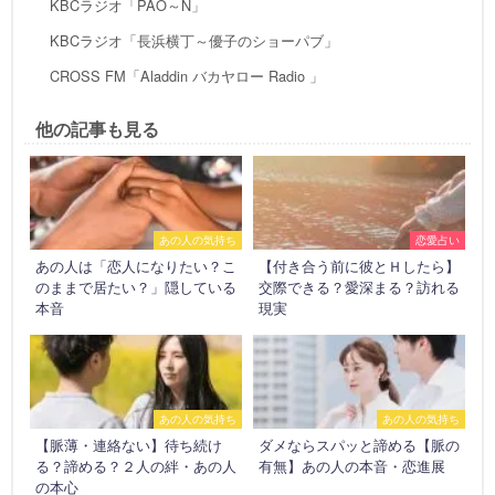
KBCラジオ「PAO～N」
KBCラジオ「長浜横丁～優子のショーパブ」
CROSS FM「Aladdin バカヤロー Radio 」
他の記事も見る
あの人の気持ち
恋愛占い
あの人は「恋人になりたい？こ
【付き合う前に彼とＨしたら】
のままで居たい？」隠している
交際できる？愛深まる？訪れる
本音
現実
あの人の気持ち
あの人の気持ち
【脈薄・連絡ない】待ち続け
ダメならスパッと諦める【脈の
る？諦める？２人の絆・あの人
有無】あの人の本音・恋進展
の本心