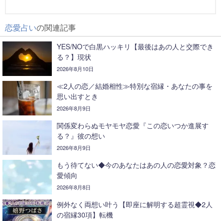
恋愛占い
の関連記事
YES/NOで白黒ハッキリ【最後はあの人と交際でき
る？】現状
2026年8月10日
≪2人の恋／結婚相性≫特別な宿縁・あなたの事を
思い出すとき
2026年8月9日
関係変わらぬモヤモヤ恋愛『この恋いつか進展す
る？』彼の想い
2026年8月9日
もう待てない◆今のあなたはあの人の恋愛対象？恋
愛傾向
2026年8月8日
例外なく両想い叶う【即座に解明する超霊視◆2人
の宿縁30項】転機