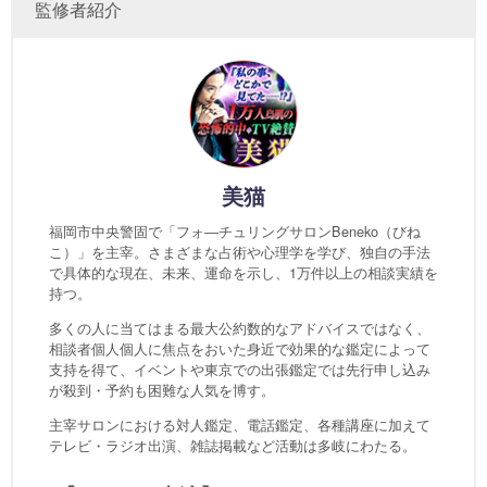
監修者紹介
美猫
福岡市中央警固で「フォ―チュリングサロンBeneko（びね
こ）」を主宰。さまざまな占術や心理学を学び、独自の手法
で具体的な現在、未来、運命を示し、1万件以上の相談実績を
持つ。
多くの人に当てはまる最大公約数的なアドバイスではなく、
相談者個人個人に焦点をおいた身近で効果的な鑑定によって
支持を得て、イベントや東京での出張鑑定では先行申し込み
が殺到・予約も困難な人気を博す。
主宰サロンにおける対人鑑定、電話鑑定、各種講座に加えて
テレビ・ラジオ出演、雑誌掲載など活動は多岐にわたる。