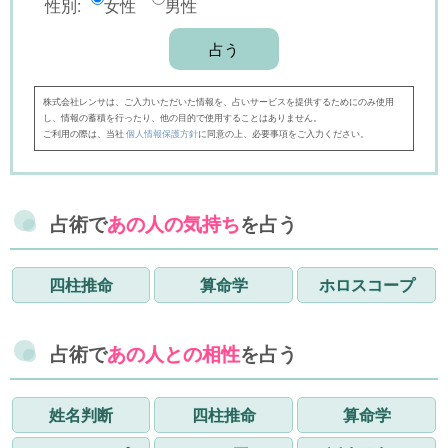
性別:
女性
男性
株式会社レンサは、ご入力いただいた情報を、占いサービスを提供するためにのみ使用
し、情報の蓄積を行ったり、他の目的で使用することはありません。
ご利用の際は、当社
個人情報保護方針
に同意の上、必要事項をご入力ください。
占術で
あの人の気持ち
を占う
四柱推命
算命学
ホロスコープ
占術で
あの人との相性
を占う
姓名判断
四柱推命
算命学