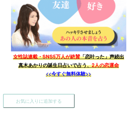
女性誌連載・SNS5万人が絶賛
「恋叶った」声続出
真木あかりの誕生日占いで占う、
2人の恋運命
<<今すぐ無料体験>>
お気に入りに追加する