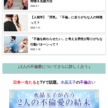
特徴＆克服方法
2022.2.1
【人相学】「浮気」「不倫」に走りがちな人の特徴
って？
2022.1.31
「不倫を終わらせたい」と考える男性が取りがちな
行動パターンって？
2022.1.18
↓2人の不倫愛についてさらに詳しく占う↓
日本一当たる
とTVで話題。
水晶玉子
の
不倫占い