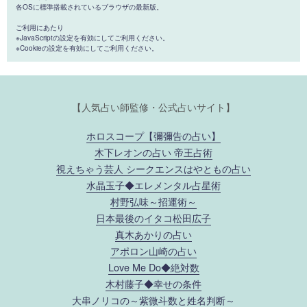
各OSに標準搭載されているブラウザの最新版。
ご利用にあたり
※JavaScriptの設定を有効にしてご利用ください。
※Cookieの設定を有効にしてご利用ください。
【人気占い師監修・公式占いサイト】
ホロスコープ【彌彌告の占い】
木下レオンの占い 帝王占術
視えちゃう芸人 シークエンスはやともの占い
水晶玉子◆エレメンタル占星術
村野弘味～招運術～
日本最後のイタコ松田広子
真木あかりの占い
アポロン山崎の占い
Love Me Do◆絶対数
木村藤子◆幸せの条件
大串ノリコの～紫微斗数と姓名判断～