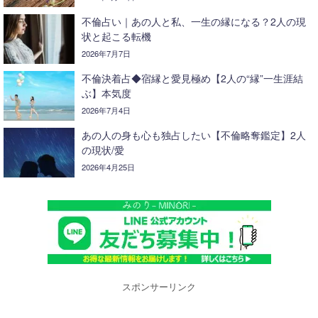
不倫占い｜あの人と私、一生の縁になる？2人の現
状と起こる転機
2026年7月7日
不倫決着占◆宿縁と愛見極め【2人の“縁”一生涯結
ぶ】本気度
2026年7月4日
あの人の身も心も独占したい【不倫略奪鑑定】2人
の現状/愛
2026年4月25日
スポンサーリンク