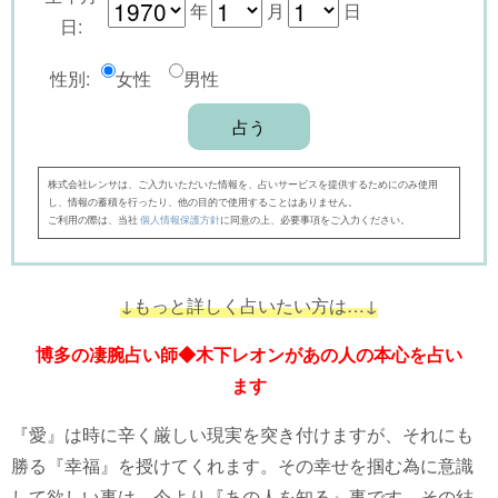
年
月
日
日:
性別:
女性
男性
株式会社レンサは、ご入力いただいた情報を、占いサービスを提供するためにのみ使用
し、情報の蓄積を行ったり、他の目的で使用することはありません。
ご利用の際は、当社
個人情報保護方針
に同意の上、必要事項をご入力ください。
↓もっと詳しく占いたい方は…↓
博多の凄腕占い師◆木下レオンがあの人の本心を占い
ます
『愛』は時に辛く厳しい現実を突き付けますが、それにも
勝る『幸福』を授けてくれます。その幸せを掴む為に意識
して欲しい事は、今より『あの人を知る』事です。その結