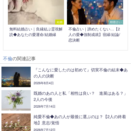
結婚
精密占い
無料結婚占い｜良縁結ぶ霊視解
不倫占い｜諦めたくない…【2
読◆あなたの愛運命/結婚縁
人の愛◆強制成就】宿縁/結論/
恋決断
不倫
の関連記事
『こんなに愛したのは初めて』切実不倫の結末◆あ
の人の決断
2026年8月4日
既婚のあの人と私「相性は良い？ 進展はある？」
2人の今後
2026年7月14日
純愛不倫◆あの人が最後に選ぶのは？【2人の終着
地】意志/覚悟
2026年7月12日