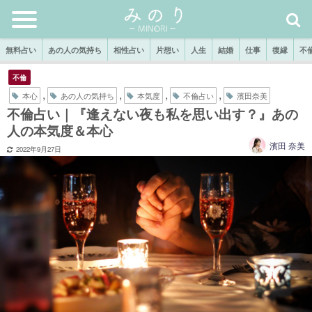
無料占い
あの人の気持ち
相性占い
片想い
人生
結婚
仕事
復縁
不
不倫
,
,
,
,
本心
あの人の気持ち
本気度
不倫占い
濱田奈美
不倫占い｜『逢えない夜も私を思い出す？』あの
人の本気度＆本心
濱田 奈美
2022年9月27日