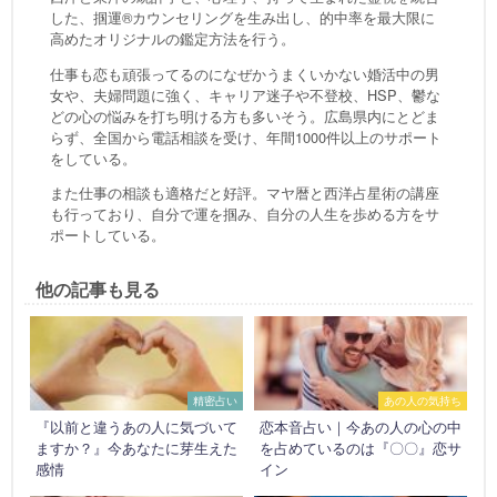
した、掴運®カウンセリングを生み出し、的中率を最大限に
高めたオリジナルの鑑定方法を行う。
仕事も恋も頑張ってるのになぜかうまくいかない婚活中の男
女や、夫婦問題に強く、キャリア迷子や不登校、HSP、鬱な
どの心の悩みを打ち明ける方も多いそう。広島県内にとどま
らず、全国から電話相談を受け、年間1000件以上のサポート
をしている。
また仕事の相談も適格だと好評。マヤ暦と西洋占星術の講座
も行っており、自分で運を掴み、自分の人生を歩める方をサ
ポートしている。
他の記事も見る
精密占い
あの人の気持ち
『以前と違うあの人に気づいて
恋本音占い｜今あの人の心の中
ますか？』今あなたに芽生えた
を占めているのは『〇〇』恋サ
感情
イン