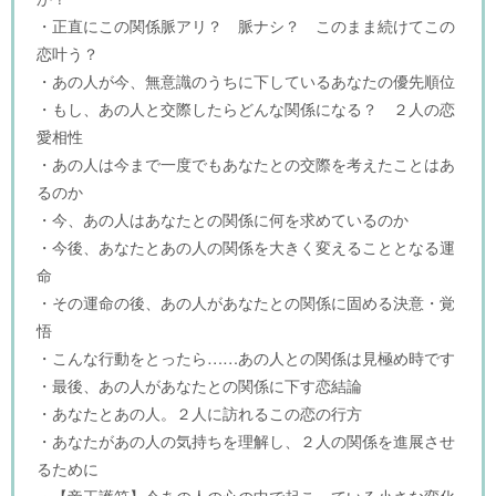
・正直にこの関係脈アリ？ 脈ナシ？ このまま続けてこの
恋叶う？
・あの人が今、無意識のうちに下しているあなたの優先順位
・もし、あの人と交際したらどんな関係になる？ ２人の恋
愛相性
・あの人は今まで一度でもあなたとの交際を考えたことはあ
るのか
・今、あの人はあなたとの関係に何を求めているのか
・今後、あなたとあの人の関係を大きく変えることとなる運
命
・その運命の後、あの人があなたとの関係に固める決意・覚
悟
・こんな行動をとったら……あの人との関係は見極め時です
・最後、あの人があなたとの関係に下す恋結論
・あなたとあの人。２人に訪れるこの恋の行方
・あなたがあの人の気持ちを理解し、２人の関係を進展させ
るために
・【帝王護符】今あの人の心の中で起こっている小さな変化