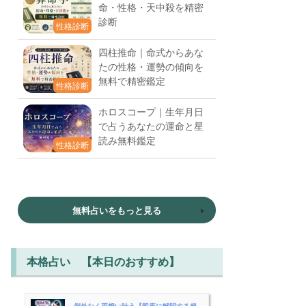
命・性格・天中殺を精密
診断
性格診断
四柱推命｜命式からあな
たの性格・運勢の傾向を
無料で精密鑑定
性格診断
ホロスコープ｜生年月日
で占うあなたの運命と星
読み無料鑑定
性格診断
無料占いをもっと見る
本格占い 【本日のおすすめ】
例外なく両想い叶う【即座に解明する超