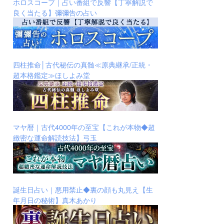
ホロスコープ｜占い番組で反響【丁寧解説で
良く当たる】彌彌告の占い
四柱推命│古代秘伝の真髄≪原典継承/正統・
超本格鑑定≫ほしよみ堂
マヤ暦｜古代4000年の至宝【これが本物◆超
緻密な運命解読技法】弓玉
誕生日占い｜悪用禁止◆裏の顔も丸見え【生
年月日の秘術】真木あかり