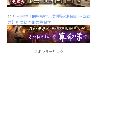
11万人崇拝【的中極む現実理論/運命矯正/成就
力】きつねさまの算命学
スポンサーリンク