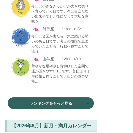
今日は小さなきっかけが大きな実り
へ育っていく日です。今は目立たな
い出来事でも、後になって大切な意
味を...
2位
射手座
11/23~12/21
今日は合図が出たら一気に動ける勢
いのある日です。考えの段階で止ま
っていたことも、行動へ移すことで
流れ...
3位
山羊座
12/22~1/19
華やかな場や少し背伸びした空間で
運が開きやすい1日です。普段より丁
寧に振る舞うことで、自分の魅力や
能...
ランキングをもっと見る
【2026年8月】新月・満月カレンダー