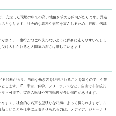
など、安定した環境の中での高い地位を求める傾向があります。昇進
ものとなります。社会的な義務や規範を重んじるため、行政、伝統
いが多く、一度得た地位を失わないように保身に走りやすいでしょ
を受け入れられると人間味の深さは増していきます。
たどる傾向があり、自由な働き方を妨害されることを嫌うので、企業
うとします。IT、宇宙、科学、フリーランスなど、自由で非伝統的
予測不可能で、突然の転身や方向転換が多い傾向があります。
いやすく、社会的な名声も型破りな功績によって得られますが、古
真新しいことを仕事に反映させられる力は、メディア、ジャーナリ
。