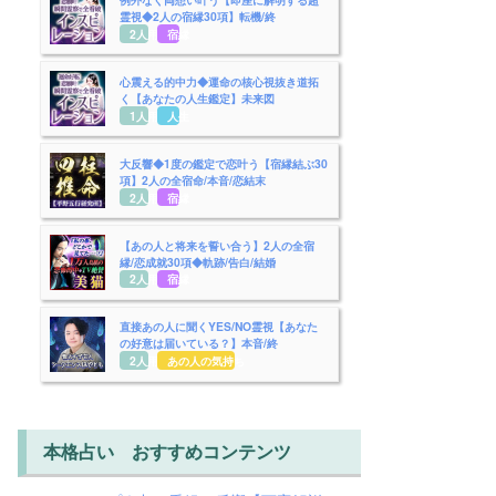
霊視◆2人の宿縁30項】転機/終
2人用
宿縁
心震える的中力◆運命の核心視抜き道拓
く【あなたの人生鑑定】未来図
1人用
人生
大反響◆1度の鑑定で恋叶う【宿縁結ぶ30
項】2人の全宿命/本音/恋結末
2人用
宿縁
【あの人と将来を誓い合う】2人の全宿
縁/恋成就30項◆軌跡/告白/結婚
2人用
宿縁
直接あの人に聞くYES/NO霊視【あなた
の好意は届いている？】本音/終
2人用
あの人の気持ち
本格占い おすすめコンテンツ