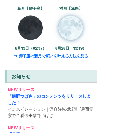
新月【獅子座】
満月【魚座】
8月13日（02:37）
8月28日（13:19）
⇒ 獅子座の新月で願いを叶える方法を見る
お知らせ
NEWリリース
「嬉野つばさ」のコンテンツをリリースしま
した！
インスピレーション｜運命好転/悲願叶/瞬間霊
察で全看破◆嬉野つばさ
NEWリリース