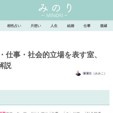
相性占い
片想い
人生
結婚
仕事
復縁
ア・仕事・社会的立場を表す室、
解説
彌彌告（みみこ）