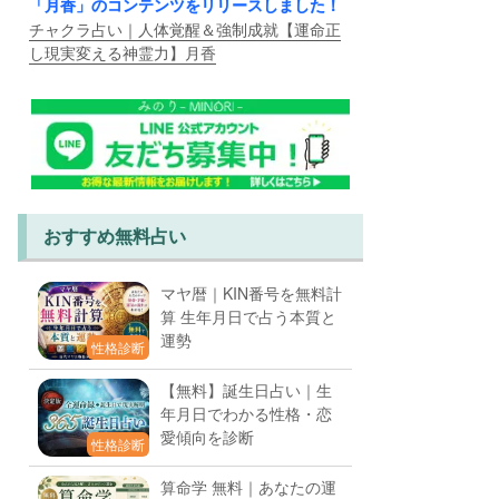
「月香」のコンテンツをリリースしました！
チャクラ占い｜人体覚醒＆強制成就【運命正
し現実変える神霊力】月香
おすすめ無料占い
マヤ暦｜KIN番号を無料計
算 生年月日で占う本質と
運勢
性格診断
【無料】誕生日占い｜生
年月日でわかる性格・恋
愛傾向を診断
性格診断
算命学 無料｜あなたの運