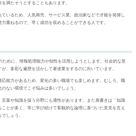
欲を満たそうとすることもあります。
れているため、人気商売、サービス業、政治家などで才能を発揮し
努力重ねるので、早く成功を収めることができる人です。
アのために、情報処理能力や知性を活用しようとします。社会的な意
すが、多彩な遍歴を活かして著述業をするのに向いています。
適応能力があるため、変化の多い職場でも楽しめます。むしろ、職
化のない環境でこそ悩みは多いでしょう。
、言葉や知識を扱う分野にも適性があります。また肩書きは「知識
ることが多く、常に学び続けて客観的な論理に基づいた意見を言え
るでしょう。