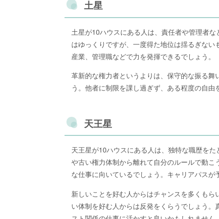
土星
土星が10ハウスにある人は、責任者や管理者
はゆっくりですが、一度得た地位は揺るぎない
産業、管理職などで力を発揮できるでしょう。
革新的な権力者というよりは、保守的な振る舞
う。他者に制限を課し過ぎず、ある程度の自由
天王星
天王星が10ハウスにある人は、独特な職歴を
や古い権力体制から離れて自分のルールで動こ
な仕事に向いているでしょう。キャリアパスが
新しいことを好む人からはチャンスを多くもら
い体制を好む人からは反発をくらうでしょう。
スト関係の仕事に活かすと良いかもしれません