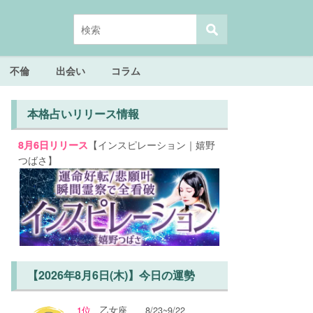
不倫
出会い
コラム
本格占いリリース情報
【インスピレーション｜嬉野
8月6日リリース
つばさ】
【2026年8月6日(木)】今日の運勢
1位
乙女座
8/23~9/22