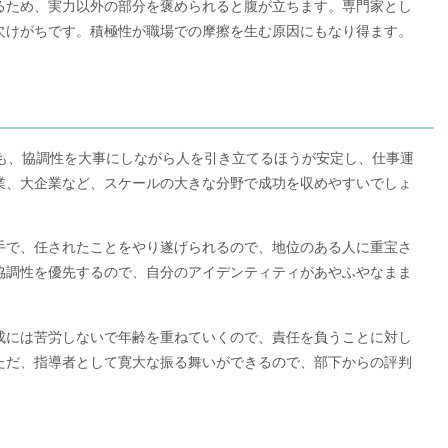
るため、実力以外の部分を褒められると腹が立ちます。専門家とし
欠けがちです。積極性が職場での摩擦を生む原因にもなり得ます。
りも、協調性を大事にしながら人を引き立てるほうが安定し、仕事運
業、大企業など、スケールの大きな分野で成功を収めやすいでしょ
手で、任されたことをやり遂げられるので、地位のある人に重宝さ
協調性を優先するので、自分のアイデンティティがあやふやなまま
成には苦労しないで年齢を重ねていくので、責任を負うことに対し
ただ、指導者として寛大な振る舞いができるので、部下からの評判