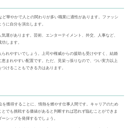
客など華やかで人との関わりが多い職業に適性があります。ファッシ
ように自分を演出します。
人気運があります。芸術、エンターテイメント、外交、人事など、
成功します。
入られやすいでしょう。上司や権威からの援助も受けやすく、結婚
に恵まれやすい配置です。ただ、見栄っ張りなので、つい実力以上
をつけることもできる力はあります。
地位を獲得することに、情熱を燃やす仕事人間です。キャリアのため
ことでも挑戦する価値があると判断すれば恐れず臨むことができま
ダーシップを発揮するでしょう。