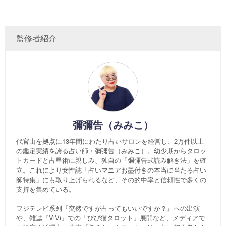
監修者紹介
彌彌告（みみこ）
代官山を拠点に13年間にわたり占いサロンを経営し、2万件以上
の鑑定実績を誇る占い師・彌彌告（みみこ）。幼少期からタロッ
トカードと占星術に親しみ、独自の「彌彌告式読み解き法」を確
立。これにより女性誌「占いマニアお墨付きの本当に当たる占い
師特集」にも取り上げられるなど、その的中率と信頼性で多くの
支持を集めている。
フジテレビ系列『突然ですが占ってもいいですか？』への出演
や、雑誌『ViVi』での「びび猫タロット」展開など、メディアで