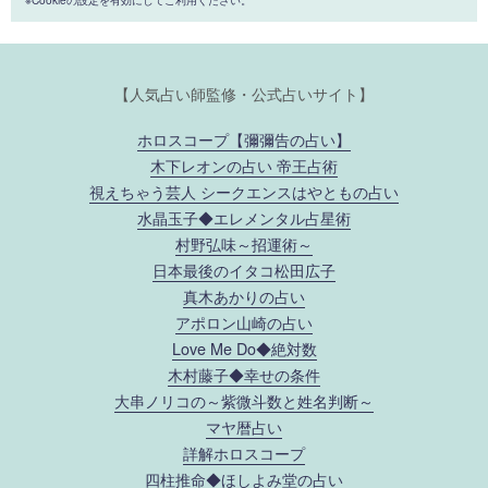
【人気占い師監修・公式占いサイト】
ホロスコープ【彌彌告の占い】
木下レオンの占い 帝王占術
視えちゃう芸人 シークエンスはやともの占い
水晶玉子◆エレメンタル占星術
村野弘味～招運術～
日本最後のイタコ松田広子
真木あかりの占い
アポロン山崎の占い
Love Me Do◆絶対数
木村藤子◆幸せの条件
大串ノリコの～紫微斗数と姓名判断～
マヤ暦占い
詳解ホロスコープ
四柱推命◆ほしよみ堂の占い