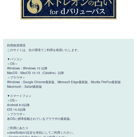
利用推奨環境
このサイトは、次の環境でご利用を推奨いたします。
▼パソコン
＜OS＞
Windows：Windows 10 以降
MacOS：MacOS 10.15（Catalina）以降
＜ブラウザ＞
Windows：Google Chrome最新版、Microsoft Edge最新版、Mozilla FireFox最新版
Macintosh：Safari最新版
▼スマートフォン
＜OS＞
Android 8.0以降
iOS 14.0以降
＜ブラウザ＞
各OSに標準搭載されているブラウザの最新版。
ご利用にあたり
※JavaScriptの設定を有効にしてご利用ください。
※Cookieの設定を有効にしてご利用ください。