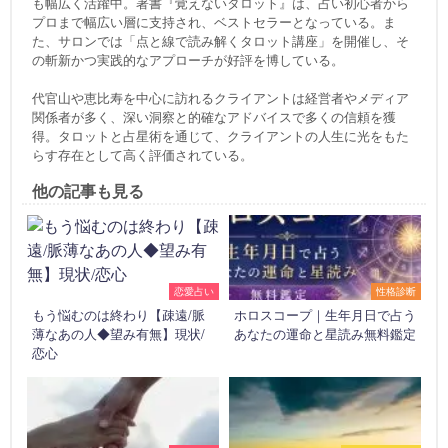
も幅広く活躍中。著書『覚えないタロット』は、占い初心者から
プロまで幅広い層に支持され、ベストセラーとなっている。ま
た、サロンでは「点と線で読み解くタロット講座」を開催し、そ
の斬新かつ実践的なアプローチが好評を博している。
代官山や恵比寿を中心に訪れるクライアントは経営者やメディア
関係者が多く、深い洞察と的確なアドバイスで多くの信頼を獲
得。タロットと占星術を通じて、クライアントの人生に光をもた
らす存在として高く評価されている。
他の記事も見る
恋愛占い
性格診断
もう悩むのは終わり【疎遠/脈
ホロスコープ｜生年月日で占う
薄なあの人◆望み有無】現状/
あなたの運命と星読み無料鑑定
恋心