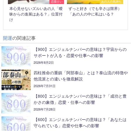
恋愛占い
あの人の気持ち
本心見せないズルいあの人「曖
ずっと好き（でも辛さは限界）
昧からの進展はある？」位置付
「あの人の中に私はいる？
け
開運
の関連記事
【900】エンジェルナンバーの意味は？宇宙からの
サポートが入る・恋愛や仕事への影響
2026年8月2日
四柱推命の重鎮「阿部泰山」とは？泰山流の特徴や
他流派との違いを徹底解説
2026年7月31日
【800】エンジェルナンバーの意味は？「成功と豊
かさの象徴」恋愛・仕事への影響
2026年7月28日
【600】エンジェルナンバーの意味は？「あなたは
守られている」恋愛や仕事への影響