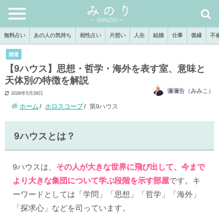
無料占い
あの人の気持ち
相性占い
片想い
人生
結婚
仕事
復縁
不
開運
【9ハウス】思想・哲学・海外を表す室、意味と
天体別の特徴を解説
彌彌告（みみこ）
2026年5月28日
ホーム
ホロスコープ
第9ハウス
9ハウスとは？
9ハウスは、
その人が大きな世界に飛び出して、今まで
より大きな集団について学ぶ段階を示す部屋
です。キ
ーワードとしては「学問」「思想」「哲学」「海外」
「探求心」などを司っています。