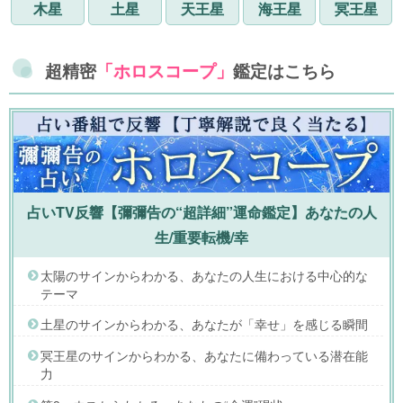
木星
土星
天王星
海王星
冥王星
超精密
「ホロスコープ」
鑑定はこちら
占いTV反響【彌彌告の“超詳細”運命鑑定】あなたの人
生/重要転機/幸
太陽のサインからわかる、あなたの人生における中心的な
テーマ
土星のサインからわかる、あなたが「幸せ」を感じる瞬間
冥王星のサインからわかる、あなたに備わっている潜在能
力