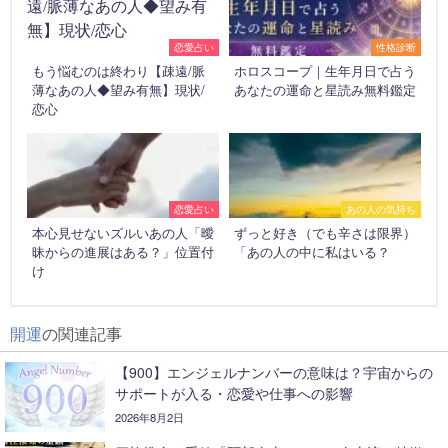
恋愛占い
性格診断
もう悩むのは終わり【疎遠/脈
ホロスコープ｜生年月日で占う
薄なあの人◆望み有無】現状/
あなたの運命と星読み無料鑑定
恋心
恋愛占い
あの人の気持ち
本心見せないズルいあの人「曖
ずっと好き（でも辛さは限界）
昧からの進展はある？」位置付
「あの人の中に私はいる？
け
開運
の関連記事
【900】エンジェルナンバーの意味は？宇宙からの
サポートが入る・恋愛や仕事への影響
2026年8月2日