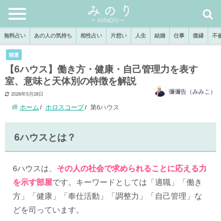
無料占い
あの人の気持ち
相性占い
片想い
人生
結婚
仕事
復縁
不
開運
【6ハウス】働き方・健康・自己管理力を表す
室、意味と天体別の特徴を解説
彌彌告（みみこ）
2026年5月28日
ホーム
ホロスコープ
第6ハウス
6ハウスとは？
6ハウスは、
その人の社会で求められることに応える力
を示す部屋
です。キーワードとしては「適職」「働き
方」「健康」「奉仕活動」「調整力」「自己管理」な
どを司っています。