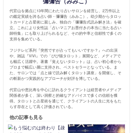
彌彌告（みみこ）
代官山を拠点に13年間にわたり占いサロンを経営し、2万件以上
の鑑定実績を誇る占い師・彌彌告（みみこ）。幼少期からタロッ
トカードと占星術に親しみ、独自の「彌彌告式読み解き法」を確
立。これにより女性誌「占いマニアお墨付きの本当に当たる占い
師特集」にも取り上げられるなど、その的中率と信頼性で多くの
支持を集めている。
フジテレビ系列『突然ですが占ってもいいですか？』への出演
や、雑誌『ViVi』での「びび猫タロット」展開など、メディアで
も幅広く活躍中。著書『覚えないタロット』は、占い初心者から
プロまで幅広い層に支持され、ベストセラーとなっている。ま
た、サロンでは「点と線で読み解くタロット講座」を開催し、そ
の斬新かつ実践的なアプローチが好評を博している。
代官山や恵比寿を中心に訪れるクライアントは経営者やメディア
関係者が多く、深い洞察と的確なアドバイスで多くの信頼を獲
得。タロットと占星術を通じて、クライアントの人生に光をもた
らす存在として高く評価されている。
他の記事も見る