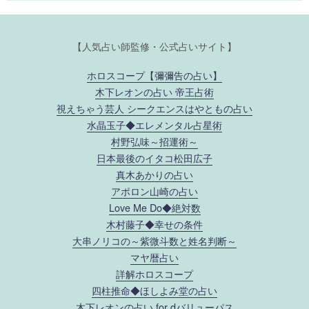
【人気占い師監修・公式占いサイト】
ホロスコープ【彌彌告の占い】
木下レオンの占い 帝王占術
視えちゃう芸人 シークエンスはやともの占い
水晶玉子◆エレメンタル占星術
村野弘味～招運術～
日本最後のイタコ松田広子
真木あかりの占い
アポロン山崎の占い
Love Me Do◆絶対数
木村藤子◆幸せの条件
大串ノリコの～紫微斗数と姓名判断～
マヤ暦占い
詳解ホロスコープ
四柱推命◆ほしよみ堂の占い
木下レオンの占い for dバリューパス