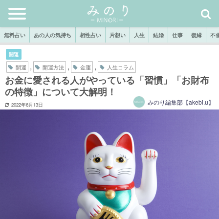
無料占い
あの人の気持ち
相性占い
片想い
人生
結婚
仕事
復縁
不
開運
,
,
,
開運
開運方法
金運
人生コラム
お金に愛される人がやっている「習慣」「お財布
の特徴」について大解明！
みのり編集部【akebi.u】
2022年6月13日