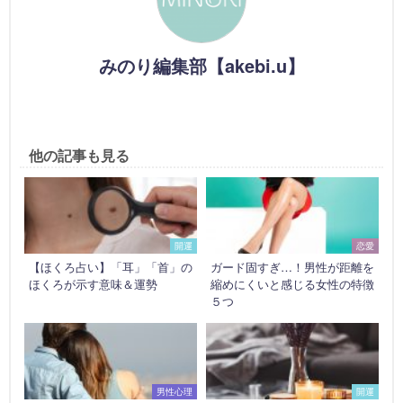
みのり編集部【akebi.u】
他の記事も見る
開運
恋愛
【ほくろ占い】「耳」「首」の
ガード固すぎ…！男性が距離を
ほくろが示す意味＆運勢
縮めにくいと感じる女性の特徴
５つ
男性心理
開運