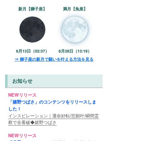
新月【獅子座】
満月【魚座】
8月13日（02:37）
8月28日（13:19）
⇒ 獅子座の新月で願いを叶える方法を見る
お知らせ
NEWリリース
「嬉野つばさ」のコンテンツをリリースしま
した！
インスピレーション｜運命好転/悲願叶/瞬間霊
察で全看破◆嬉野つばさ
NEWリリース