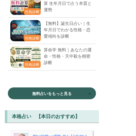
算 生年月日で占う本質と
運勢
性格診断
【無料】誕生日占い｜生
年月日でわかる性格・恋
愛傾向を診断
性格診断
算命学 無料｜あなたの運
命・性格・天中殺を精密
診断
性格診断
無料占いをもっと見る
本格占い 【本日のおすすめ】
頼れば片想い⇒両想い叶う【心結ばれる