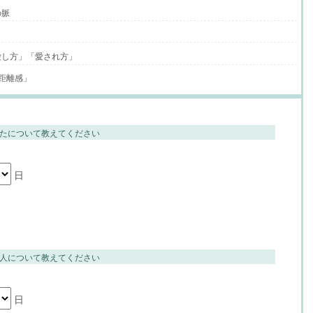
の脈
愛し方」「愛され方」
距離感」
たについて教えてください
日
人について教えてください
日