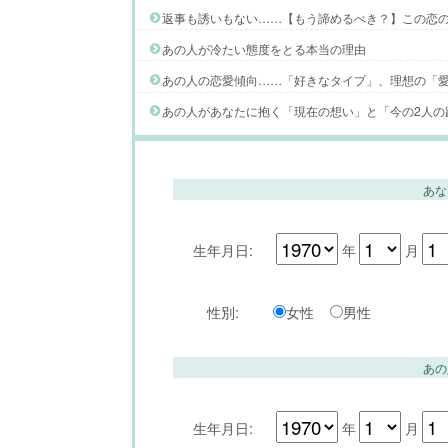
返事も誘いもない……【もう諦めるべき？】この恋
あの人が冷たい態度をとる本当の理由
あの人の恋愛傾向……「好きなタイプ」、理想の「
あの人があなたに抱く「現在の想い」と「今の2人の
あな
生年月日:
年
月
性別:
女性
男性
あの
生年月日:
年
月