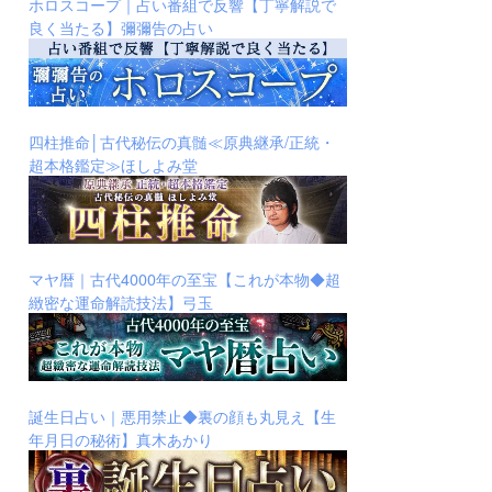
ホロスコープ｜占い番組で反響【丁寧解説で
良く当たる】彌彌告の占い
四柱推命│古代秘伝の真髄≪原典継承/正統・
超本格鑑定≫ほしよみ堂
マヤ暦｜古代4000年の至宝【これが本物◆超
緻密な運命解読技法】弓玉
誕生日占い｜悪用禁止◆裏の顔も丸見え【生
年月日の秘術】真木あかり