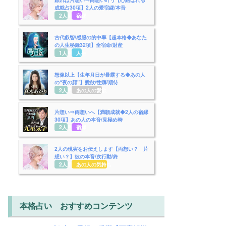
成就占30項】2人の愛宿縁/本音
2人用
宿縁
古代叡智/感服の的中率【超本格◆あなた
の人生秘録32項】全宿命/財産
1人用
人生
想像以上【生年月日が暴露する◆あの人
の“夜の顔”】愛欲/性癖/期待
2人用
あの人の愛欲
片想い⇒両想いへ【満願成就◆2人の宿縁
30項】あの人の本音/見極め時
2人用
宿縁
2人の現実をお伝えします【両想い？ 片
想い？】彼の本音/次行動/終
2人用
あの人の気持ち
本格占い おすすめコンテンツ