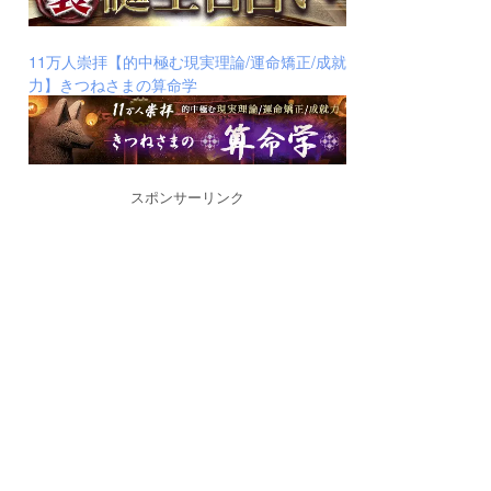
11万人崇拝【的中極む現実理論/運命矯正/成就
力】きつねさまの算命学
スポンサーリンク