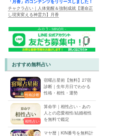
「月香」のコンテンツをリリースしました！
チャクラ占い｜人体覚醒＆強制成就【運命正
し現実変える神霊力】月香
おすすめ無料占い
宿曜占星術【無料】27宿
診断｜生年月日でわかる
性格・相性・運勢
性格診断
算命学｜相性占い・あの
人との恋愛相性/結婚相性
を無料で鑑定
相性占い
マヤ暦｜KIN番号を無料計