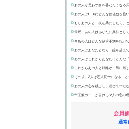
あの人が思わず身を委ねたくなる
あの人はSEXにどんな価値観を抱
もしあの人と一夜を共にしたら、
最近、あの人はあなたに異性とし
今あの人はどんな欲求不満を抱い
あの人はあなたとなら一線を越え
あの人はこれからあなたにどんな
これからあの人と距離が一気に縮
その後、2人は恋人同士になること
あの人の心を独占し、濃密で幸せ
帝王数カードが告げる“2人の恋の
会員価
通常価