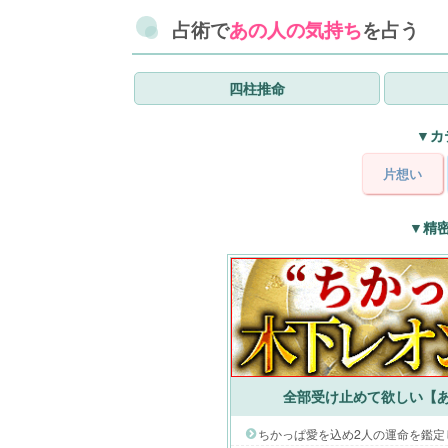
占術で
あの人の気持ち
を占う
四柱推命
▼カ
片想い
▼精
全部受け止めて欲しい【あ
ちかっぱ愛を込め2人の運命を鑑定