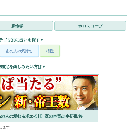
算命学
ホロスコープ
テゴリ別に占いを探す▼
あの人の気持ち
相性
密鑑定を楽しみたい方は▼
の人の愛欲＆求めるH】夜の本音占◆初夜/終
します