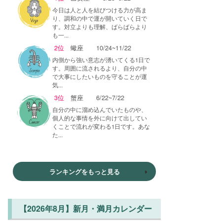
今日は人と人を結びつける力が高ま
り、調和の中で運が開いていく日で
す。対立よりも理解、ばらばらより
も一...
2位
蠍座
10/24~11/22
内側から強い意志が湧いてくる1日で
す。周囲に流されるより、自分の中
で大事にしたいものを守ることが運
気...
3位
蟹座
6/22~7/22
自分の中に溜め込んでいたものや、
個人的な事情を外に向けて出してい
くことで流れが変わる1日です。あな
た...
ランキングをもっと見る
【2026年8月】新月・満月カレンダー