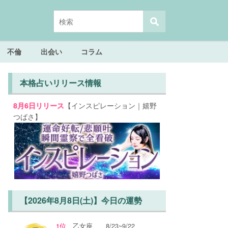
不倫
出会い
コラム
本格占いリリース情報
【インスピレーション｜嬉野
8月6日リリース
つばさ】
【2026年8月8日(土)】今日の運勢
1位
乙女座
8/23~9/22