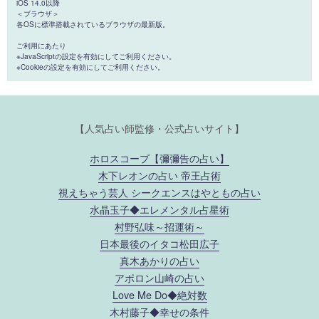
iOS 14.0以降
＜ブラウザ＞
各OSに標準搭載されているブラウザの最新版。
ご利用にあたり
※JavaScriptの設定を有効にしてご利用ください。
※Cookieの設定を有効にしてご利用ください。
【人気占い師監修・公式占いサイト】
ホロスコープ【彌彌告の占い】
木下レオンの占い 帝王占術
視えちゃう芸人 シークエンスはやともの占い
水晶玉子◆エレメンタル占星術
村野弘味～招運術～
日本最後のイタコ松田広子
真木あかりの占い
アポロン山崎の占い
Love Me Do◆絶対数
木村藤子◆幸せの条件