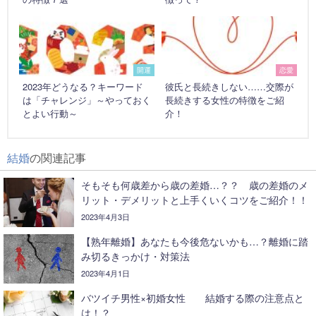
開運
恋愛
2023年どうなる？キーワード
彼氏と長続きしない……交際が
は「チャレンジ」～やっておく
長続きする女性の特徴をご紹
とよい行動～
介！
結婚
の関連記事
そもそも何歳差から歳の差婚…？？ 歳の差婚のメ
リット・デメリットと上手くいくコツをご紹介！！
2023年4月3日
【熟年離婚】あなたも今後危ないかも…？離婚に踏
み切るきっかけ・対策法
2023年4月1日
バツイチ男性×初婚女性 結婚する際の注意点と
は！？