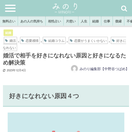
無料占い
あの人の気持ち
相性占い
片想い
人生
結婚
仕事
復縁
不
結婚
,
,
,
,
婚活
恋愛感情
結婚コラム
恋愛がうまくいかない
好きに
なれない
婚活で相手を好きになれない原因と好きになるた
め解決策
みのり編集部【中野谷つばめ】
2023年12月4日
好きになれない原因４つ