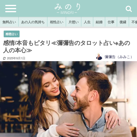
無料占い
あの人の気持ち
相性占い
片想い
人生
結婚
仕事
復縁
不
精密占い
感情/本音もピタリ≪彌彌告のタロット占い※あの
人の本心≫
彌彌告（みみこ）
2025年9月1日