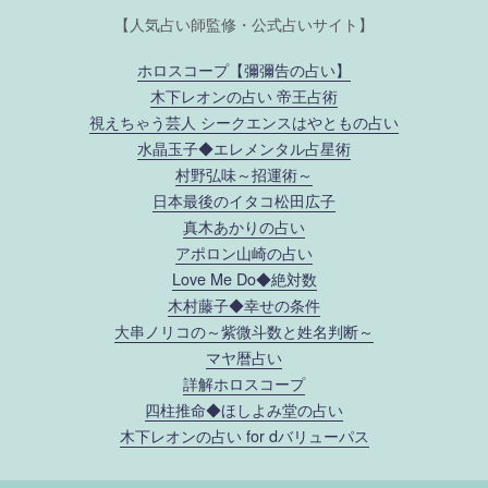
【人気占い師監修・公式占いサイト】
ホロスコープ【彌彌告の占い】
木下レオンの占い 帝王占術
視えちゃう芸人 シークエンスはやともの占い
水晶玉子◆エレメンタル占星術
村野弘味～招運術～
日本最後のイタコ松田広子
真木あかりの占い
アポロン山崎の占い
Love Me Do◆絶対数
木村藤子◆幸せの条件
大串ノリコの～紫微斗数と姓名判断～
マヤ暦占い
詳解ホロスコープ
四柱推命◆ほしよみ堂の占い
木下レオンの占い for dバリューパス