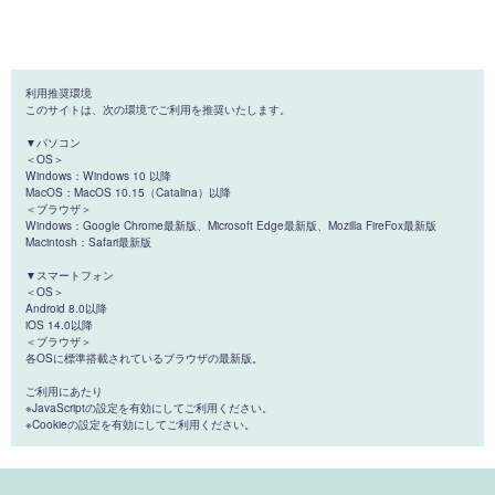
利用推奨環境
このサイトは、次の環境でご利用を推奨いたします。
▼パソコン
＜OS＞
Windows：Windows 10 以降
MacOS：MacOS 10.15（Catalina）以降
＜ブラウザ＞
Windows：Google Chrome最新版、Microsoft Edge最新版、Mozilla FireFox最新版
Macintosh：Safari最新版
▼スマートフォン
＜OS＞
Android 8.0以降
iOS 14.0以降
＜ブラウザ＞
各OSに標準搭載されているブラウザの最新版。
ご利用にあたり
※JavaScriptの設定を有効にしてご利用ください。
※Cookieの設定を有効にしてご利用ください。