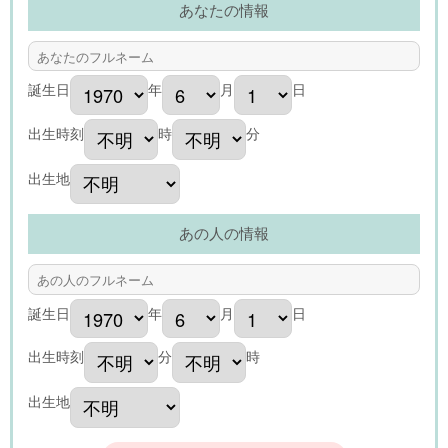
あなたの情報
誕生日
年
月
日
出生時刻
時
分
出生地
あの人の情報
誕生日
年
月
日
出生時刻
分
時
出生地