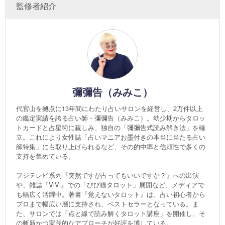
監修者紹介
彌彌告（みみこ）
代官山を拠点に13年間にわたり占いサロンを経営し、2万件以上
の鑑定実績を誇る占い師・彌彌告（みみこ）。幼少期からタロッ
トカードと占星術に親しみ、独自の「彌彌告式読み解き法」を確
立。これにより女性誌「占いマニアお墨付きの本当に当たる占い
師特集」にも取り上げられるなど、その的中率と信頼性で多くの
支持を集めている。
フジテレビ系列『突然ですが占ってもいいですか？』への出演
や、雑誌『ViVi』での「びび猫タロット」展開など、メディアで
も幅広く活躍中。著書『覚えないタロット』は、占い初心者から
プロまで幅広い層に支持され、ベストセラーとなっている。ま
た、サロンでは「点と線で読み解くタロット講座」を開催し、そ
の斬新かつ実践的なアプローチが好評を博している。