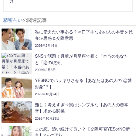
け
精密占い
の関連記事
私に伝えたい事ある？≪口下手なあの人の本音を代
弁≫思惑＆交際意思
2026年2月16日
SNSで話題！月華が月星座で暴く「本当のあなた」
と「恋の現実」
2026年2月5日
YESNOでハッキリさせる【あなたはあの人の“恋愛
対象”？】
2025年10月24日
難しく考えすぎ⇒実はシンプルな【あの人の恋本
音】求める関係
2025年10月23日
この恋、追い続けて良い？【交際可否YESorNO断
言】2人の現状