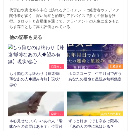
代官山や恵比寿を中心に訪れるクライアントは経営者やメディア
関係者が多く、深い洞察と的確なアドバイスで多くの信頼を獲
得。タロットと占星術を通じて、クライアントの人生に光をもた
らす存在として高く評価されている。
他の記事も見る
恋愛占い
性格診断
もう悩むのは終わり【疎遠/脈
ホロスコープ｜生年月日で占う
薄なあの人◆望み有無】現状/
あなたの運命と星読み無料鑑定
恋心
恋愛占い
あの人の気持ち
本心見せないズルいあの人「曖
ずっと好き（でも辛さは限界）
昧からの進展はある？」位置付
「あの人の中に私はいる？