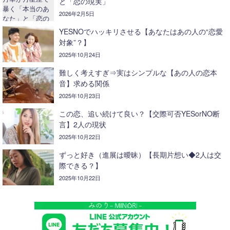
と「恋の現実」
2026年2月5日
YESNOでハッキリさせる【あなたはあの人の“恋愛
対象”？】
2025年10月24日
難しく考えすぎ⇒実はシンプルな【あの人の恋本
音】求める関係
2025年10月23日
この恋、追い続けて良い？【交際可否YESorNO断
言】2人の現状
2025年10月22日
ずっと好き（進展は曖昧）【長期片想い◆2人は交
際できる？】
2025年10月22日