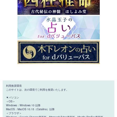
利用推奨環境
このサイトは、次の環境でご利用を推奨いたします。
▼パソコン
＜OS＞
Windows：Windows 10 以降
MacOS：MacOS 10.15（Catalina）以降
＜ブラウザ＞
Windows：Google Chrome最新版、Microsoft Edge最新版、Mozilla FireFox最新版