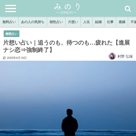
無料占い
あの人の気持ち
相性占い
片想い
人生
結婚
仕事
復縁
不
精密占い
片想い占い｜追うのも、待つのも…疲れた【進展
ナシ恋⇒強制終了】
村野 弘味
2025年6月16日