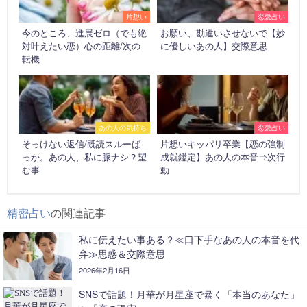
片想い
恋愛占い
今のところ、進展ゼロ（でも絶
お願い、勘違いさせないで【妙
対叶えたい恋）心の距離/次の
に優しいあの人】交際意思
転機
あの人の気持ち
恋愛占い
そっけない返信/既読スルーば
片想いキッパリ卒業【恋の強制
っか。あの人、私に脈ナシ？望
成就鑑定】あの人の本音⇒次行
む事
動
精密占い
の関連記事
私に伝えたい事ある？≪口下手なあの人の本音を代
弁≫思惑＆交際意思
2026年2月16日
SNSで話題！月華が月星座で暴く「本当のあなた」