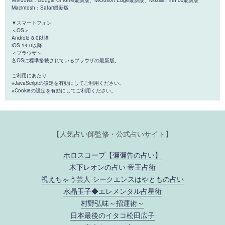
Macintosh：Safari最新版
▼スマートフォン
＜OS＞
Android 8.0以降
iOS 14.0以降
＜ブラウザ＞
各OSに標準搭載されているブラウザの最新版。
ご利用にあたり
※JavaScriptの設定を有効にしてご利用ください。
※Cookieの設定を有効にしてご利用ください。
【人気占い師監修・公式占いサイト】
ホロスコープ【彌彌告の占い】
木下レオンの占い 帝王占術
視えちゃう芸人 シークエンスはやともの占い
水晶玉子◆エレメンタル占星術
村野弘味～招運術～
日本最後のイタコ松田広子