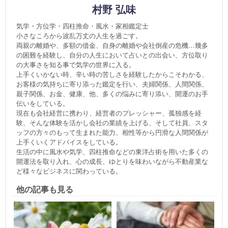
村野 弘味
気学・方位学・四柱推命・風水・家相鑑定士
小さなころから波乱万丈の人生を過ごす。
両親の離婚や、多額の借金、自身の離婚や会社倒産の危機…幾多
の困難を経験し、自分の人生において占いとの出会い、方位取り
の大事さを知る事で気学の世界に入る。
上手くいかない時、辛い時の苦しさを経験したからこそわかる、
お客様の気持ちに寄り添った鑑定を行い、夫婦関係、人間関係、
親子関係、お金、健康、他、多くの悩みに寄り添い、開運のお手
伝いをしている。
現在も会社経営に携わり、経営者のプレッシャー、孤独感を経
験、そんな体験を活かし会社の業績を上げる、そして社員、スタ
ッフの方々のもって生まれた能力、相性等から円滑な人間関係が
上手くいくアドバイスをしている。
生活の中に風水や気学、四柱推命などの東洋占術を用いた多くの
開運法を取り入れ、心の成長、ゆとりを味わいながら不動産業な
ど様々なビジネスに関わっている。
他の記事も見る