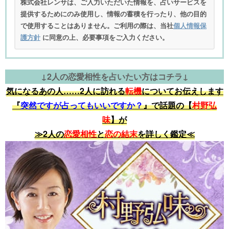
株式会社レンサは、ご入力いただいた情報を、占いサービスを
提供するためにのみ使用し、情報の蓄積を行ったり、他の目的
で使用することはありません。ご利用の際は、当社
個人情報保
護方針
に同意の上、必要事項をご入力ください。
↓2人の恋愛相性を占いたい方はコチラ↓
気になるあの人……2人に訪れる
転機
についてお伝えします
『
突然ですが占ってもいいですか？
』で話題の【
村野弘
味
】が
≫2人の
恋愛相性
と
恋の結末
を詳しく鑑定≪