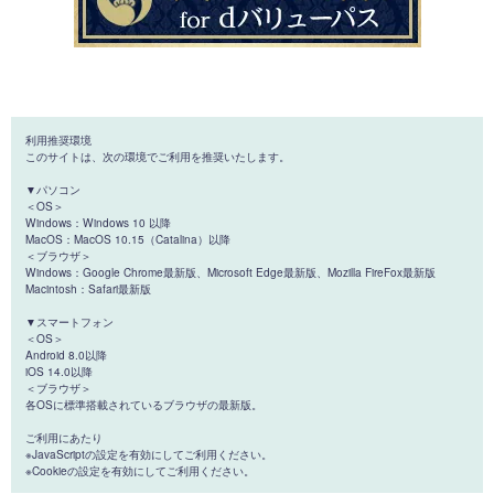
利用推奨環境
このサイトは、次の環境でご利用を推奨いたします。
▼パソコン
＜OS＞
Windows：Windows 10 以降
MacOS：MacOS 10.15（Catalina）以降
＜ブラウザ＞
Windows：Google Chrome最新版、Microsoft Edge最新版、Mozilla FireFox最新版
Macintosh：Safari最新版
▼スマートフォン
＜OS＞
Android 8.0以降
iOS 14.0以降
＜ブラウザ＞
各OSに標準搭載されているブラウザの最新版。
ご利用にあたり
※JavaScriptの設定を有効にしてご利用ください。
※Cookieの設定を有効にしてご利用ください。