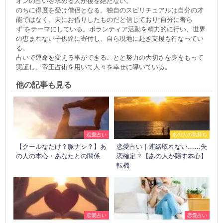
オンの占いを求める人が後を絶たない。
のちに得度を受け僧侶となる。独自のスピリチュアルは自分の才
能ではなく、天にお借りしたものだと信じており“自分に奢ら
ず”をテーマにしている。ボランティア活動を精力的に行い、世界
の恵まれない子供達に寄付し、自ら現地に赴き支援も行なってい
る。
占いで運命を変える事ができることと努力の大切さを身をもって
実証し、帝王占術を用いて人々を幸せに導いている。
他の記事も見る
恋愛占い
あの人の気持ち
【クールなだけ？脈ナシ？】あ
恋愛占い｜連絡取れない……失
の人の本心・あなたとの関係
恋確定？【あの人が隠す本心】
転機
恋愛占い
恋愛占い