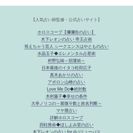
【人気占い師監修・公式占いサイト】
ホロスコープ【彌彌告の占い】
木下レオンの占い 帝王占術
視えちゃう芸人 シークエンスはやともの占い
水晶玉子◆エレメンタル占星術
村野弘味～招運術～
日本最後のイタコ松田広子
真木あかりの占い
アポロン山崎の占い
Love Me Do◆絶対数
木村藤子◆幸せの条件
大串ノリコの～紫微斗数と姓名判断～
マヤ暦占い
詳解ホロスコープ
四柱推命◆ほしよみ堂の占い
木下レオンの占い for dバリューパス