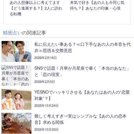
あの人想像以上に考えてます
本気で好き【あの人も今同じ気
【どう進展する？】2人に訪れ
持ち？】あなたの印象・心境
る転機
精密占い
の関連記事
私に伝えたい事ある？≪口下手なあの人の本音を代
弁≫思惑＆交際意思
2026年2月16日
SNSで話題！月華が月星座で暴く「本当のあなた」
と「恋の現実」
2026年2月5日
YESNOでハッキリさせる【あなたはあの人の“恋愛
対象”？】
2025年10月24日
難しく考えすぎ⇒実はシンプルな【あの人の恋本
音】求める関係
2025年10月23日