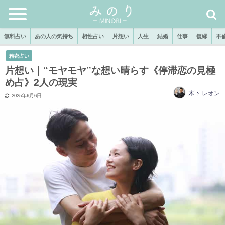
無料占い
あの人の気持ち
相性占い
片想い
人生
結婚
仕事
復縁
不
精密占い
片想い｜“モヤモヤ”な想い晴らす《停滞恋の見極
め占》2人の現実
木下 レオン
2025年6月6日