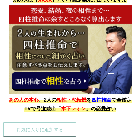
あの人の本心
、2人の
相性・恋転機
を
四柱推命
で全鑑定
TVで号泣続出「
木下レオン
」の恋愛占い
お気に入りに追加する