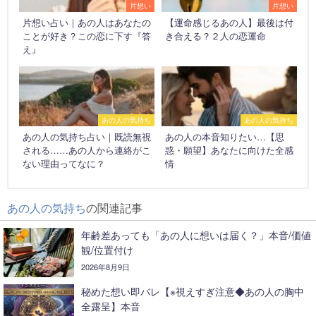
片想い
片想い
片想い占い｜あの人はあなたの
【運命感じるあの人】最後は付
ことが好き？この恋に下す『答
き合える？２人の恋運命
え』
あの人の気持ち
あの人の気持ち
あの人の気持ち占い｜既読無視
あの人の本音知りたい…【思
される……あの人から連絡がこ
惑・願望】あなたに向けた全感
ない理由ってなに？
情
あの人の気持ち
の関連記事
年齢差あっても「あの人に想いは届く？」本音/価値
観/位置付け
2026年8月9日
秘めた想い即バレ【※視えすぎ注意◆あの人の胸中
全露呈】本音