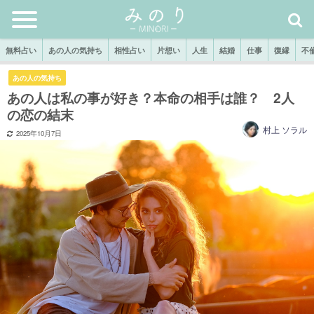
無料占い
あの人の気持ち
相性占い
片想い
人生
結婚
仕事
復縁
不
あの人の気持ち
あの人は私の事が好き？本命の相手は誰？ 2人
の恋の結末
村上 ソラル
2025年10月7日