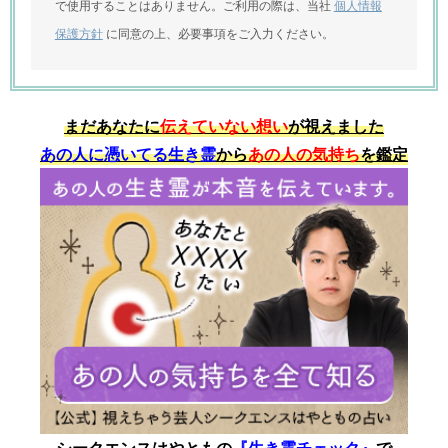
で使用することはありません。ご利用の際は、当社
個人情報
保護方針
に同意の上、必要事項をご入力ください。
まだあなたに
伝えていない想い
が視えました
あの人に憑いてる生き霊
から
あの人の気持ち
を鑑定
シークエンスはやともの
『生き霊チェック』
で