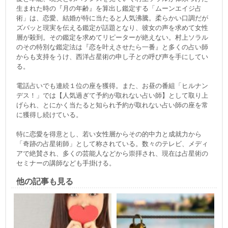
生まれた時の『月の年齢』を算出し鑑定する「ムーンエイジ占
術」は、恋愛、結婚が特に当たると人気沸騰。柔らかい口調だが
ズバッと現実を伝える鑑定が話題となり、彼女の声を求めて女性
層が殺到。その鑑定を求めてリピーターが絶えない。村上ソラル
のその特別な鑑定法は『恋を叶えさせたら一番』と多くの占い師
からも支持をうけ、西洋占星術の申し子との呼び声を手にしてい
る。
電話占いでも連続１位の座を獲得。また、お昼の番組「ヒルナン
デス！」では【人気過ぎて予約が取れない占い師】として取り上
げられ、とにかく当たると知られ予約が取れない占い師の座を常
に獲得し続けている。
特に恋愛を得意とし、若い女性層からその的中力と成就力から
「奇跡の占星術師」として称されている。数々のテレビ、メディ
アで絶賛され、多くの芸能人などから崇拝され、現在は占星術の
セミナーの講師なども手掛ける。
他の記事も見る