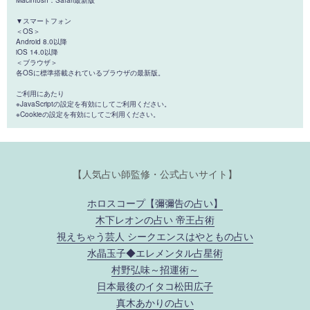
▼スマートフォン
＜OS＞
Android 8.0以降
iOS 14.0以降
＜ブラウザ＞
各OSに標準搭載されているブラウザの最新版。
ご利用にあたり
※JavaScriptの設定を有効にしてご利用ください。
※Cookieの設定を有効にしてご利用ください。
【人気占い師監修・公式占いサイト】
ホロスコープ【彌彌告の占い】
木下レオンの占い 帝王占術
視えちゃう芸人 シークエンスはやともの占い
水晶玉子◆エレメンタル占星術
村野弘味～招運術～
日本最後のイタコ松田広子
真木あかりの占い