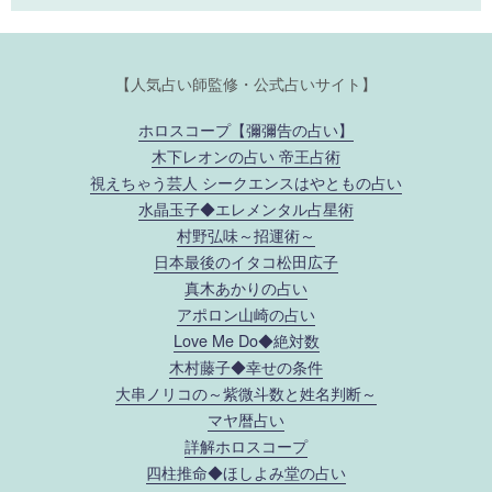
【人気占い師監修・公式占いサイト】
ホロスコープ【彌彌告の占い】
木下レオンの占い 帝王占術
視えちゃう芸人 シークエンスはやともの占い
水晶玉子◆エレメンタル占星術
村野弘味～招運術～
日本最後のイタコ松田広子
真木あかりの占い
アポロン山崎の占い
Love Me Do◆絶対数
木村藤子◆幸せの条件
大串ノリコの～紫微斗数と姓名判断～
マヤ暦占い
詳解ホロスコープ
四柱推命◆ほしよみ堂の占い