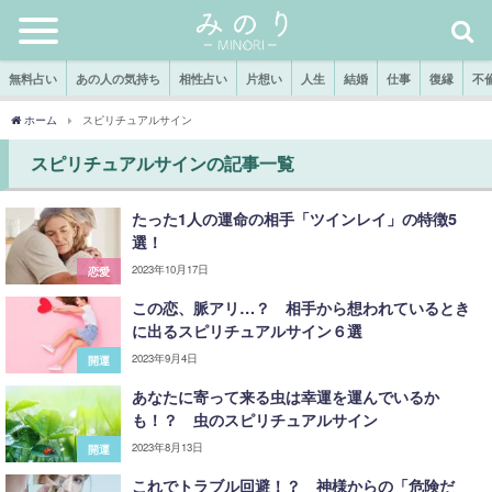
無料占い
あの人の気持ち
相性占い
片想い
人生
結婚
仕事
復縁
不
ホーム
スピリチュアルサイン
スピリチュアルサインの記事一覧
たった1人の運命の相手「ツインレイ」の特徴5
選！
2023年10月17日
恋愛
この恋、脈アリ…？ 相手から想われているとき
に出るスピリチュアルサイン６選
2023年9月4日
開運
あなたに寄って来る虫は幸運を運んでいるか
も！？ 虫のスピリチュアルサイン
2023年8月13日
開運
これでトラブル回避！？ 神様からの「危険だ