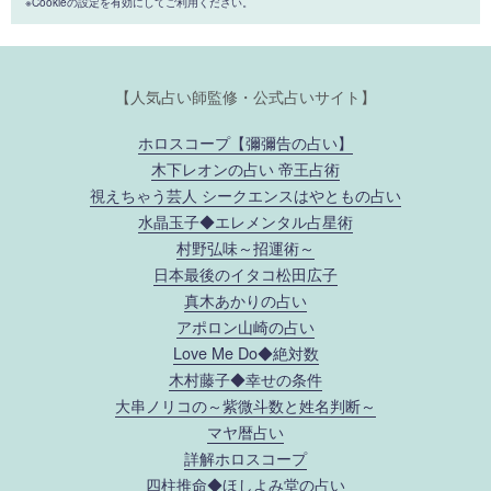
※Cookieの設定を有効にしてご利用ください。
【人気占い師監修・公式占いサイト】
ホロスコープ【彌彌告の占い】
木下レオンの占い 帝王占術
視えちゃう芸人 シークエンスはやともの占い
水晶玉子◆エレメンタル占星術
村野弘味～招運術～
日本最後のイタコ松田広子
真木あかりの占い
アポロン山崎の占い
Love Me Do◆絶対数
木村藤子◆幸せの条件
大串ノリコの～紫微斗数と姓名判断～
マヤ暦占い
詳解ホロスコープ
四柱推命◆ほしよみ堂の占い