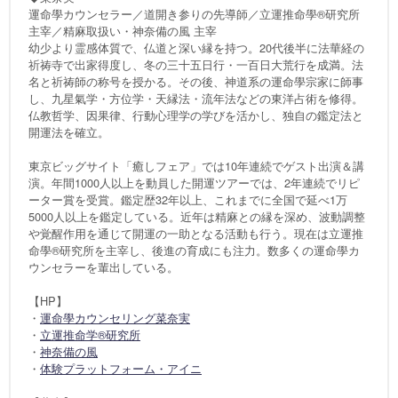
運命學カウンセラー／道開き参りの先導師／立運推命學®研究所
主宰／精麻取扱い・神奈備の風 主宰
幼少より霊感体質で、仏道と深い縁を持つ。20代後半に法華経の
祈祷寺で出家得度し、冬の三十五日行・一百日大荒行を成満。法
名と祈祷師の称号を授かる。その後、神道系の運命學宗家に師事
し、九星氣学・方位学・天縁法・流年法などの東洋占術を修得。
仏教哲学、因果律、行動心理学の学びを活かし、独自の鑑定法と
開運法を確立。
東京ビッグサイト「癒しフェア」では10年連続でゲスト出演＆講
演。年間1000人以上を動員した開運ツアーでは、2年連続でリピ
ーター賞を受賞。鑑定歴32年以上、これまでに全国で延べ1万
5000人以上を鑑定している。近年は精麻との縁を深め、波動調整
や覚醒作用を通じて開運の一助となる活動も行う。現在は立運推
命學®研究所を主宰し、後進の育成にも注力。数多くの運命學カ
ウンセラーを輩出している。
【HP】
・
運命學カウンセリング菜奈実
・
立運推命学®研究所
・
神奈備の風
・
体験プラットフォーム・アイニ