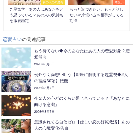
あの人の気持ち
片想い
九星気学｜あの人はあなたをど
もっと近づきたい。もっと話し
う思っている？あの人の気持ち
たい≪片想い占≫相手がしてる
を徹底鑑定
期待
恋愛占い
の関連記事
もう待てない◆今のあなたはあの人の恋愛対象？恋
愛傾向
2026年8月8日
例外なく両想い叶う【即座に解明する超霊視◆2人
の宿縁30項】転機
2026年8月7日
今２人の心どのくらい通じ合っている？「あなたに
向ける意識」
2026年8月7日
意識されてる自信ゼロ【虚しい恋の好転救済】あの
人の心境変化/告白