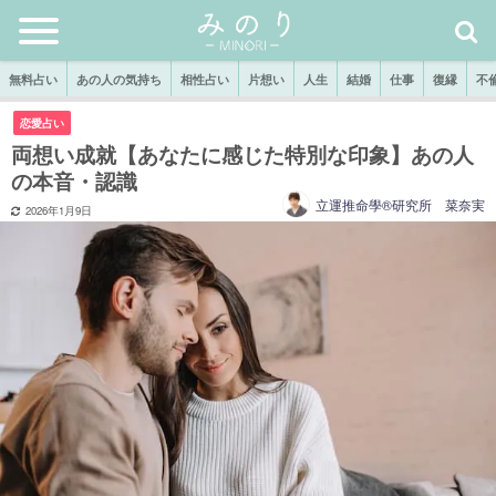
無料占い
あの人の気持ち
相性占い
片想い
人生
結婚
仕事
復縁
不
恋愛占い
両想い成就【あなたに感じた特別な印象】あの人
の本音・認識
立運推命學®研究所 菜奈実
2026年1月9日