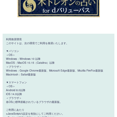
利用推奨環境
このサイトは、次の環境でご利用を推奨いたします。
▼パソコン
＜OS＞
Windows：Windows 10 以降
MacOS：MacOS 10.15（Catalina）以降
＜ブラウザ＞
Windows：Google Chrome最新版、Microsoft Edge最新版、Mozilla FireFox最新版
Macintosh：Safari最新版
▼スマートフォン
＜OS＞
Android 8.0以降
iOS 14.0以降
＜ブラウザ＞
各OSに標準搭載されているブラウザの最新版。
ご利用にあたり
※JavaScriptの設定を有効にしてご利用ください。