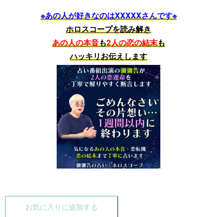
※あの人が好きなのはXXXXXさんです※
ホロスコープを読み解き
あの人の本音
も
2人の恋の結末
も
ハッキリお伝えします
お気に入りに追加する