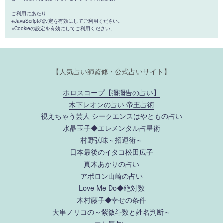
ご利用にあたり
※JavaScriptの設定を有効にしてご利用ください。
※Cookieの設定を有効にしてご利用ください。
【人気占い師監修・公式占いサイト】
ホロスコープ【彌彌告の占い】
木下レオンの占い 帝王占術
視えちゃう芸人 シークエンスはやともの占い
水晶玉子◆エレメンタル占星術
村野弘味～招運術～
日本最後のイタコ松田広子
真木あかりの占い
アポロン山崎の占い
Love Me Do◆絶対数
木村藤子◆幸せの条件
大串ノリコの～紫微斗数と姓名判断～