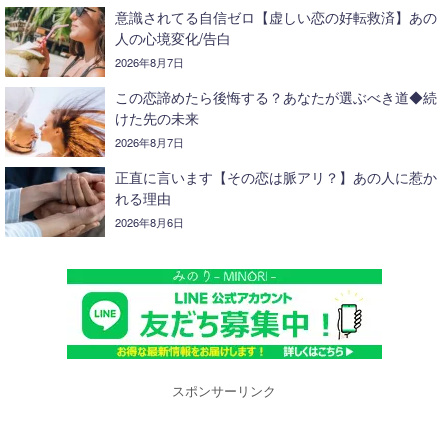
意識されてる自信ゼロ【虚しい恋の好転救済】あの
人の心境変化/告白
2026年8月7日
この恋諦めたら後悔する？あなたが選ぶべき道◆続
けた先の未来
2026年8月7日
正直に言います【その恋は脈アリ？】あの人に惹か
れる理由
2026年8月6日
スポンサーリンク