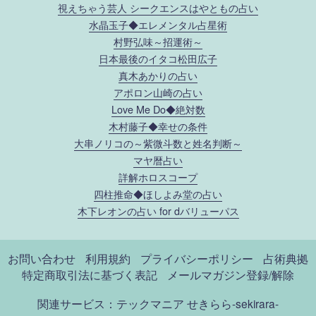
視えちゃう芸人 シークエンスはやともの占い
水晶玉子◆エレメンタル占星術
村野弘味～招運術～
日本最後のイタコ松田広子
真木あかりの占い
アポロン山崎の占い
Love Me Do◆絶対数
木村藤子◆幸せの条件
大串ノリコの～紫微斗数と姓名判断～
マヤ暦占い
詳解ホロスコープ
四柱推命◆ほしよみ堂の占い
木下レオンの占い for dバリューパス
お問い合わせ
利用規約
プライバシーポリシー
占術典拠
特定商取引法に基づく表記
メールマガジン登録/解除
関連サービス：テックマニア
せきらら-sekirara-