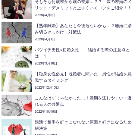
そもそも何歳差から歳の差婚…？？ 歳の差婚のメ
リット・デメリットと上手くいくコツをご紹介！！
2023年4月3日
【熟年離婚】あなたも今後危ないかも…？離婚に踏
み切るきっかけ・対策法
2023年4月1日
バツイチ男性×初婚女性 結婚する際の注意点と
は！？
2023年3月18日
【独身女性必見】既婚者に聞いた…男性が結婚を意
識するタイミング
2022年12月13日
こんなはずじゃなかった…！婚期を逃しやすい・遅
れる人の共通点
2022年10月9日
婚活で相手を好きになれない原因と好きになるため
解決策