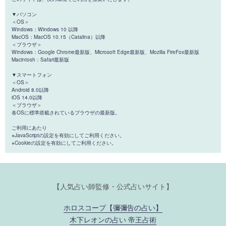
▼パソコン
＜OS＞
Windows：Windows 10 以降
MacOS：MacOS 10.15（Catalina）以降
＜ブラウザ＞
Windows：Google Chrome最新版、Microsoft Edge最新版、Mozilla FireFox最新版
Macintosh：Safari最新版
▼スマートフォン
＜OS＞
Android 8.0以降
iOS 14.0以降
＜ブラウザ＞
各OSに標準搭載されているブラウザの最新版。
ご利用にあたり
※JavaScriptの設定を有効にしてご利用ください。
※Cookieの設定を有効にしてご利用ください。
【人気占い師監修・公式占いサイト】
ホロスコープ【彌彌告の占い】
木下レオンの占い 帝王占術