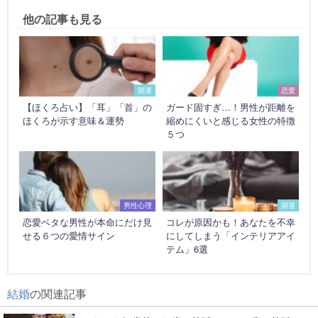
他の記事も見る
開運
恋愛
【ほくろ占い】「耳」「首」の
ガード固すぎ…！男性が距離を
ほくろが示す意味＆運勢
縮めにくいと感じる女性の特徴
５つ
男性心理
開運
恋愛ベタな男性が本命にだけ見
コレが原因かも！あなたを不幸
せる６つの愛情サイン
にしてしまう「インテリアアイ
テム」6選
結婚
の関連記事