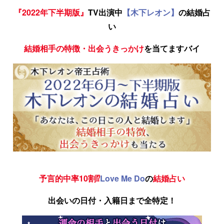
『2022年下半期版』
TV出演中
【木下レオン】
の結婚占
い
結婚相手の特徴・出会うきっかけ
を当てますバイ
予言的中率10割⁉
Love Me Do
の
結婚占い
出会いの日付・入籍日まで全特定！