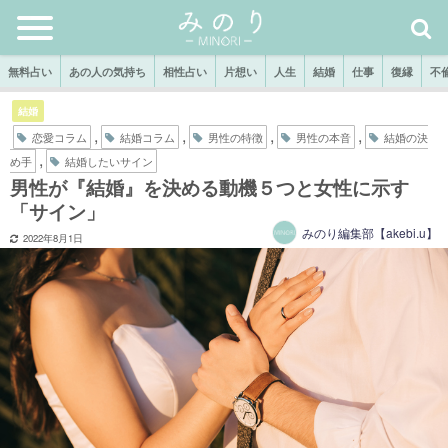
無料占い
あの人の気持ち
相性占い
片想い
人生
結婚
仕事
復縁
不
結婚
,
,
,
,
恋愛コラム
結婚コラム
男性の特徴
男性の本音
結婚の決
,
め手
結婚したいサイン
男性が『結婚』を決める動機５つと女性に示す
「サイン」
みのり編集部【akebi.u】
2022年8月1日