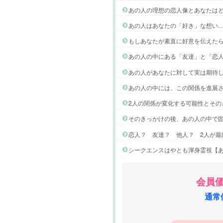
あの人の理想の恋人像とあなたは
あの人はあなたの「好き」な想い
もしあなたが素直に好意を伝えた
あの人の中にある「友達」と「恋
あの人があなたに対して実は期待
あの人の中には、この関係を進展
2人の関係が変化する可能性とその
そのきっかけの後、あの人の中で
恋人？ 友達？ 他人？ 2人が最
シークエンスはやとも渾身霊視【
会員価
通常価