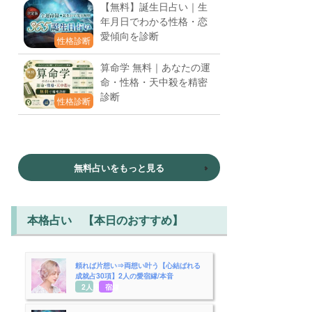
【無料】誕生日占い｜生
年月日でわかる性格・恋
愛傾向を診断
性格診断
算命学 無料｜あなたの運
命・性格・天中殺を精密
診断
性格診断
無料占いをもっと見る
本格占い 【本日のおすすめ】
頼れば片想い⇒両想い叶う【心結ばれる
成就占30項】2人の愛宿縁/本音
2人用
宿縁