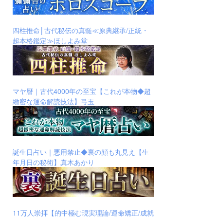
四柱推命│古代秘伝の真髄≪原典継承/正統・
超本格鑑定≫ほしよみ堂
マヤ暦｜古代4000年の至宝【これが本物◆超
緻密な運命解読技法】弓玉
誕生日占い｜悪用禁止◆裏の顔も丸見え【生
年月日の秘術】真木あかり
11万人崇拝【的中極む現実理論/運命矯正/成就