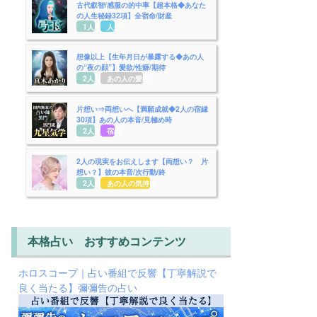
古代叡智/感服の的中率【超本格◆あなた
の人生秘録32項】全宿命/財産
1人用
人生
想像以上【生年月日が暴露する◆あの人
の“夜の顔”】愛欲/性癖/期待
2人用
あの人の愛欲
片想い⇒両想いへ【満願成就◆2人の宿縁
30項】あの人の本音/見極め時
2人用
宿縁
2人の現実をお伝えします【両想い？ 片
想い？】彼の本音/次行動/終
2人用
あの人の気持ち
本格占い おすすめコンテンツ
ホロスコープ｜占い番組で反響【丁寧解説で
良く当たる】彌彌告の占い