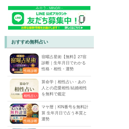
おすすめ無料占い
宿曜占星術【無料】27宿
診断｜生年月日でわかる
性格・相性・運勢
性格診断
算命学｜相性占い・あの
人との恋愛相性/結婚相性
を無料で鑑定
相性占い
マヤ暦｜KIN番号を無料計
算 生年月日で占う本質と
運勢
性格診断