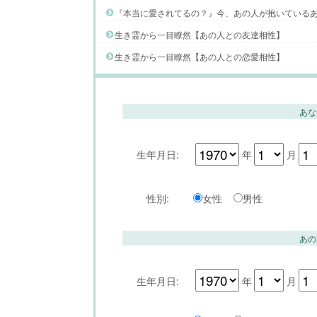
『本当に愛されてるの？』今、あの人が抱いている
生き霊から一目瞭然【あの人との友達相性】
生き霊から一目瞭然【あの人との恋愛相性】
あな
生年月日:
年
月
性別:
女性
男性
あの
生年月日:
年
月