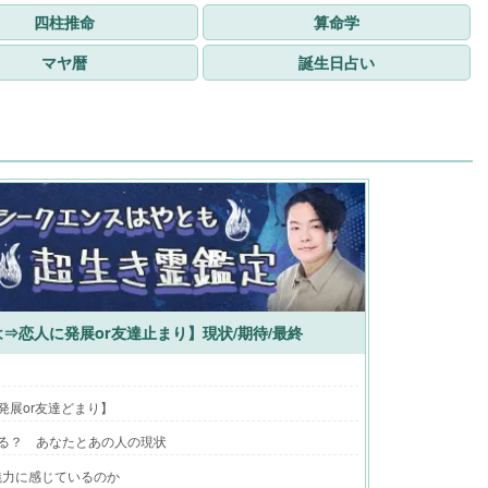
四柱推命
算命学
マヤ暦
誕生日占い
⇒恋人に発展or友達止まり】現状/期待/最終
発展or友達どまり】
る？ あなたとあの人の現状
魅力に感じているのか