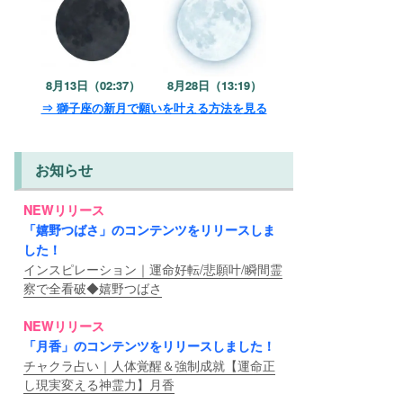
8月13日（02:37）
8月28日（13:19）
⇒ 獅子座の新月で願いを叶える方法を見る
お知らせ
NEWリリース
「嬉野つばさ」のコンテンツをリリースしま
した！
インスピレーション｜運命好転/悲願叶/瞬間霊
察で全看破◆嬉野つばさ
NEWリリース
「月香」のコンテンツをリリースしました！
チャクラ占い｜人体覚醒＆強制成就【運命正
し現実変える神霊力】月香