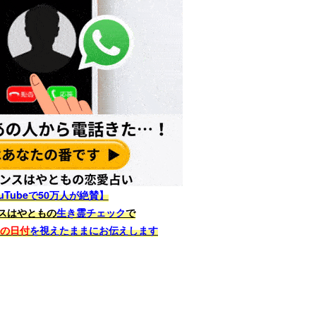
uTubeで50万人が絶賛】
スはやともの
生き霊チェック
で
その日付
を視えたままにお伝えします