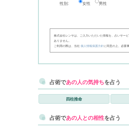
性別:
女性
男性
株式会社レンサは、ご入力いただいた情報を、占いサービ
ありません。
ご利用の際は、当社
個人情報保護方針
に同意の上、必要
占術で
あの人の気持ち
を占う
四柱推命
占術で
あの人との相性
を占う