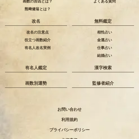
画数の吉凶とは？
よくある質問
熊﨑健翁とは？
改名
無料鑑定
改名の注意点
相性占い
役立つ画数紹介
金運占い
有名人改名実例
仕事占い
結婚占い
有名人鑑定
漢字検索
画数別運勢
監修者紹介
お問い合わせ
利用規約
プライバシーポリシー