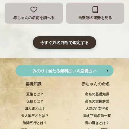
赤ちゃんの名前を調べる
画数別の運勢を見る
今すぐ姓名判断で鑑定する
みのり | 当たる無料占い＆恋愛占い
基礎知識
赤ちゃんの命名
五格とは？
命名の基礎知識
仮数とは？
命名の実例解説
四大運とは？
人気の1文字名
天人地三才とは？
添え字別名前一覧
陰陽五行とは？
音の響きとは？