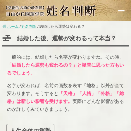
ホーム
姓名判断
結婚したら運勢は変わる？
基礎知識
結婚した後、運勢が変わるって本当？
赤ちゃんの命名
改名
一般的には、結婚したら名字が変わりますね。その時、
無料鑑定
「結婚したら運勢も変わるの？」と疑問に思った方もい
るでしょう。
有名人鑑定
名字が変われば、名前の画数を表す「地格」以外が全て
漢字検索
変わります。そうすると
「天格」「人格」「外格」「総
画数別運勢
格」は新しい影響を受けます。
実際にどんな影響がある
のか詳しくみていきましょう。
監修者紹介
人生全体の運勢