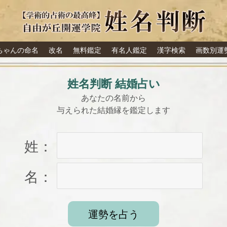
なたの結婚運【無料鑑定】
ちゃんの命名
改名
無料鑑定
有名人鑑定
漢字検索
画数別運
姓名判断 結婚占い
あなたの名前から
与えられた結婚縁を鑑定します
姓：
名：