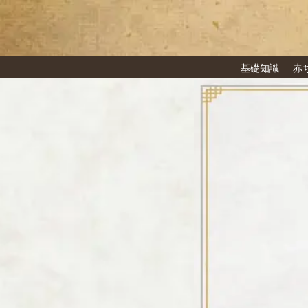
ズバリ当たる！姓名判断で見るあ
基礎知識
赤