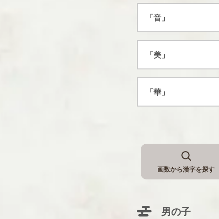
「音」
「美」
「華」
画数から漢字を探す
男の子