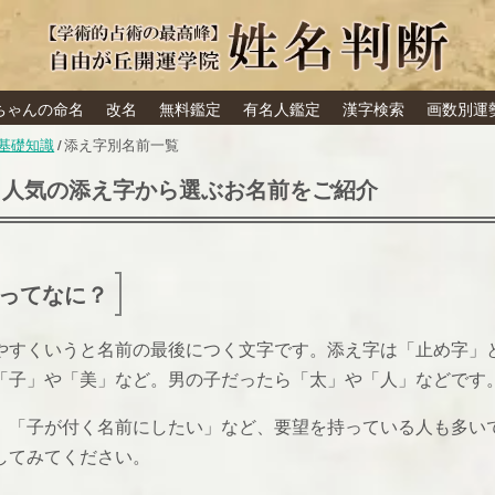
ちゃんの命名
改名
無料鑑定
有名人鑑定
漢字検索
画数別運
基礎知識
添え字別名前一覧
｜人気の添え字から選ぶお名前をご紹介
ってなに？
やすくいうと名前の最後につく文字です。添え字は「止め字」
「子」や「美」など。男の子だったら「太」や「人」などです
、「子が付く名前にしたい」など、要望を持っている人も多い
してみてください。