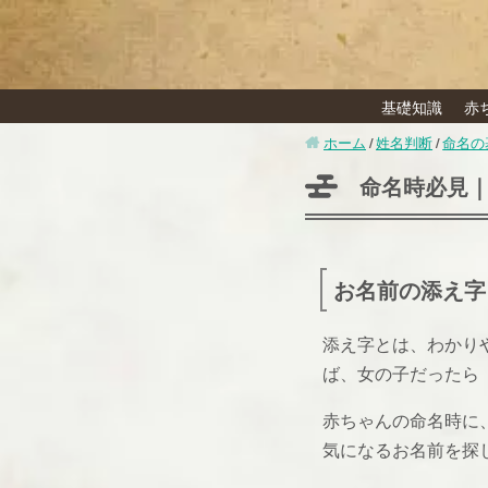
基礎知識
赤
ホーム
姓名判断
命名の
命名時必見
お名前の添え字
添え字とは、わかり
ば、女の子だったら
赤ちゃんの命名時に
気になるお名前を探