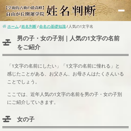
ホーム
姓名判断
命名の基礎知識
人気の1文字名
基礎知識
男の子・女の子別｜人気の1文字の名前
赤ちゃんの命名
をご紹介
改名
無料鑑定
「1文字の名前にしたい」「1文字の名前に憧れる」と
感じたことがある、お父さん、お母さんはたくさんいる
有名人鑑定
ことでしょう。
漢字検索
ここでは、近年人気の1文字の名前を男の子・女の子別
画数別運勢
にご紹介していきます。
監修者紹介
女の子