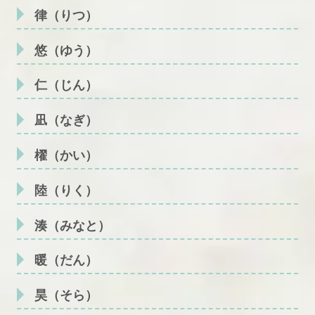
律（りつ）
悠（ゆう）
仁（じん）
凪（なぎ）
櫂（かい）
陸（りく）
湊（みなと）
暖（だん）
昊（そら）