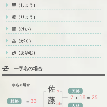
聖（しょう）
凌（りょう）
彗（けい）
岳（がく）
歩（あゆむ）
一字名の場合