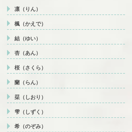
凛（りん）
楓（かえで）
結（ゆい）
杏（あん）
桜（さくら）
蘭（らん）
栞（しおり）
雫（しずく）
希（のぞみ）