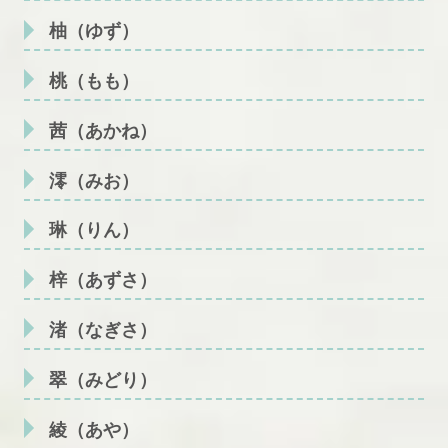
柚（ゆず）
桃（もも）
茜（あかね）
澪（みお）
琳（りん）
梓（あずさ）
渚（なぎさ）
翠（みどり）
綾（あや）