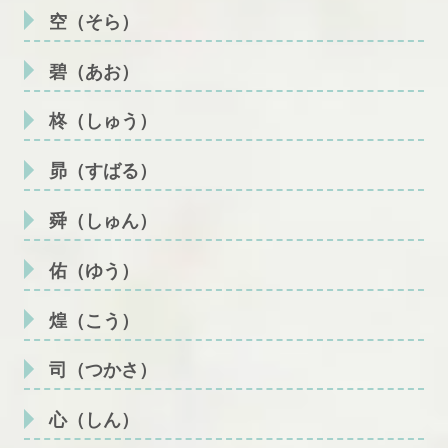
空（そら）
碧（あお）
柊（しゅう）
昴（すばる）
舜（しゅん）
佑（ゆう）
煌（こう）
司（つかさ）
心（しん）