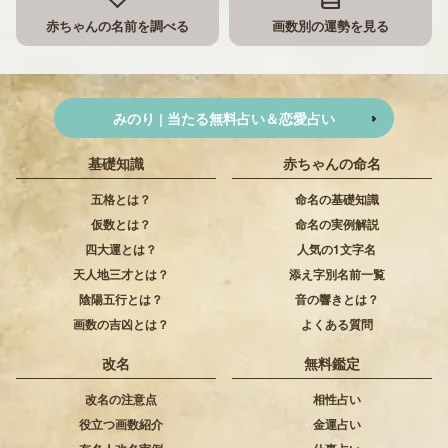
赤ちゃんの名前を調べる
画数別の運勢を見る
みのり | 当たる無料占い＆恋愛占い
基礎知識
赤ちゃんの命名
五格とは？
命名の基礎知識
仮数とは？
命名の実例解説
四大運とは？
人気の1文字名
天人地三才とは？
添え字別名前一覧
陰陽五行とは？
音の響きとは？
画数の吉凶とは？
よくある質問
改名
無料鑑定
改名の注意点
相性占い
役立つ画数紹介
金運占い