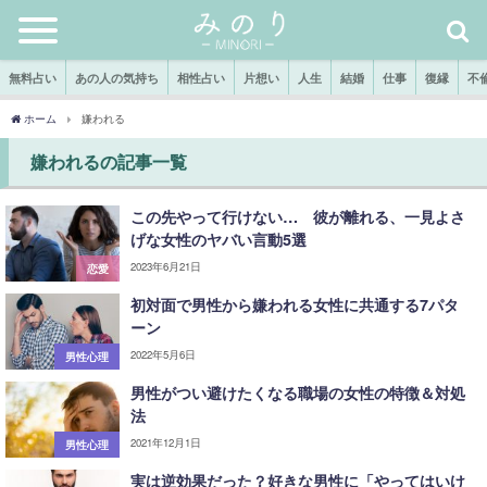
無料占い
あの人の気持ち
相性占い
片想い
人生
結婚
仕事
復縁
不
ホーム
嫌われる
嫌われるの記事一覧
この先やって行けない… 彼が離れる、一見よさ
げな女性のヤバい言動5選
2023年6月21日
恋愛
初対面で男性から嫌われる女性に共通する7パタ
ーン
2022年5月6日
男性心理
男性がつい避けたくなる職場の女性の特徴＆対処
法
2021年12月1日
男性心理
実は逆効果だった？好きな男性に「やってはいけ