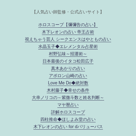
【人気占い師監修・公式占いサイト】
ホロスコープ【彌彌告の占い】
木下レオンの占い 帝王占術
視えちゃう芸人 シークエンスはやともの占い
水晶玉子◆エレメンタル占星術
村野弘味～招運術～
日本最後のイタコ松田広子
真木あかりの占い
アポロン山崎の占い
Love Me Do◆絶対数
木村藤子◆幸せの条件
大串ノリコの～紫微斗数と姓名判断～
マヤ暦占い
詳解ホロスコープ
四柱推命◆ほしよみ堂の占い
木下レオンの占い for dバリューパス