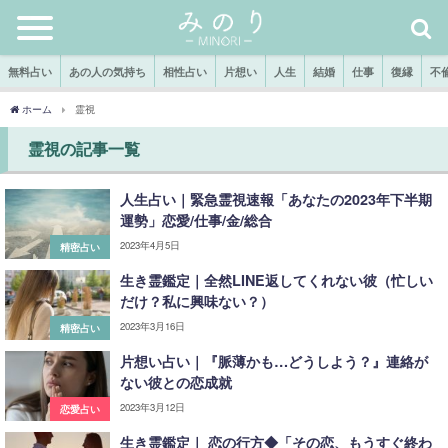
無料占い
あの人の気持ち
相性占い
片想い
人生
結婚
仕事
復縁
不
ホーム
霊視
霊視の記事一覧
人生占い｜緊急霊視速報「あなたの2023年下半期
運勢」恋愛/仕事/金/総合
2023年4月5日
精密占い
生き霊鑑定｜全然LINE返してくれない彼（忙しい
だけ？私に興味ない？）
2023年3月16日
精密占い
片想い占い｜『脈薄かも…どうしよう？』連絡が
ない彼との恋成就
2023年3月12日
恋愛占い
生き霊鑑定｜ 恋の行方◆「その恋、もうすぐ終わ