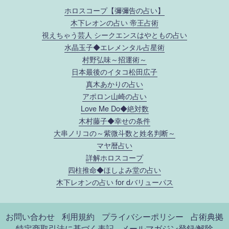
ホロスコープ【彌彌告の占い】
木下レオンの占い 帝王占術
視えちゃう芸人 シークエンスはやともの占い
水晶玉子◆エレメンタル占星術
村野弘味～招運術～
日本最後のイタコ松田広子
真木あかりの占い
アポロン山崎の占い
Love Me Do◆絶対数
木村藤子◆幸せの条件
大串ノリコの～紫微斗数と姓名判断～
マヤ暦占い
詳解ホロスコープ
四柱推命◆ほしよみ堂の占い
木下レオンの占い for dバリューパス
お問い合わせ
利用規約
プライバシーポリシー
占術典拠
特定商取引法に基づく表記
メールマガジン登録/解除