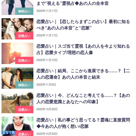
まで“視える”霊視占◆あの人の全本音
2022年11月17日
精密占い
恋愛占い｜【恋したらまずこの占い】最初に知る
べき“あの人の本音”と“恋脈”
2022年11月17日
恋愛占い
恋愛占い｜スゴ当て霊視【あの人を今より知れる
占】恋愛タイプ/理想の恋人像
2022年11月10日
恋愛占い
恋愛占い｜結局、ここから進展できる……？【二
人の恋運命】あの人の本音と結末
2022年11月6日
精密占い
恋愛占い｜今、どんなこと考えてる……？【あの
人の恋愛意識とあなたへの印象】
2022年10月30日
恋愛占い
恋愛占い｜私の事どう思ってる？霊魂に直接質問
◆今あの人が抱く想い/恋脈
2022年10月20日
恋愛占い