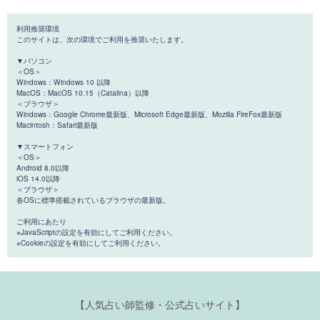
利用推奨環境
このサイトは、次の環境でご利用を推奨いたします。
▼パソコン
＜OS＞
Windows：Windows 10 以降
MacOS：MacOS 10.15（Catalina）以降
＜ブラウザ＞
Windows：Google Chrome最新版、Microsoft Edge最新版、Mozilla FireFox最新版
Macintosh：Safari最新版
▼スマートフォン
＜OS＞
Android 8.0以降
iOS 14.0以降
＜ブラウザ＞
各OSに標準搭載されているブラウザの最新版。
ご利用にあたり
※JavaScriptの設定を有効にしてご利用ください。
※Cookieの設定を有効にしてご利用ください。
【人気占い師監修・公式占いサイト】