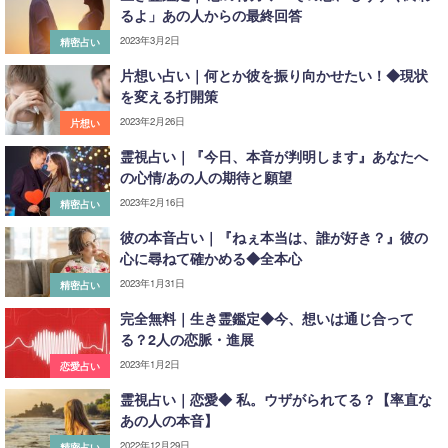
るよ」あの人からの最終回答
2023年3月2日
精密占い
片想い占い｜何とか彼を振り向かせたい！◆現状
を変える打開策
2023年2月26日
片想い
霊視占い｜『今日、本音が判明します』あなたへ
の心情/あの人の期待と願望
2023年2月16日
精密占い
彼の本音占い｜『ねぇ本当は、誰が好き？』彼の
心に尋ねて確かめる◆全本心
2023年1月31日
精密占い
完全無料｜生き霊鑑定◆今、想いは通じ合って
る？2人の恋脈・進展
2023年1月2日
恋愛占い
霊視占い｜恋愛◆ 私。ウザがられてる？【率直な
あの人の本音】
2022年12月29日
精密占い