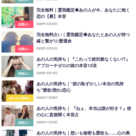
完全無料｜霊視鑑定◆あの人が今、あなたに抱く
恋の【裏】本音
2022年12月23日
恋愛占い
完全無料占い｜霊視鑑定◆あなたとあの人が持つ
縁と繋がり/愛運命
2022年12月21日
恋愛占い
あの人の気持ち｜『これって絶対脈なくない!?』
アプローチゼロの彼の本音13項
2022年12月10日
精密占い
あの人の気持ち｜“彼の恥ずかしい本当の気持
ち”愛欲/照れ/恋心
2022年11月26日
あの人の気持ち
あの人の気持ち｜ 『ねぇ、本当は誰が好き？』彼
の心に直接聞く本音占
2022年11月24日
精密占い
あの人の気持ち｜想いも秘密も愛欲も……心の奥