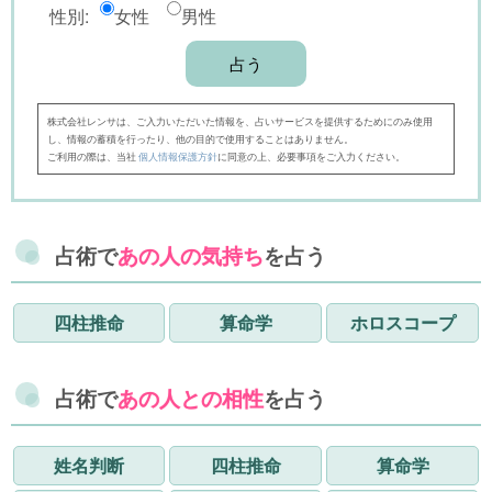
性別:
女性
男性
株式会社レンサは、ご入力いただいた情報を、占いサービスを提供するためにのみ使用
し、情報の蓄積を行ったり、他の目的で使用することはありません。
ご利用の際は、当社
個人情報保護方針
に同意の上、必要事項をご入力ください。
占術で
あの人の気持ち
を占う
四柱推命
算命学
ホロスコープ
占術で
あの人との相性
を占う
姓名判断
四柱推命
算命学