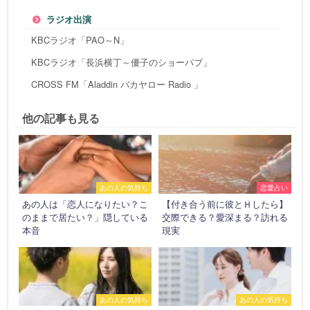
ラジオ出演
KBCラジオ「PAO～N」
KBCラジオ「長浜横丁～優子のショーパブ」
CROSS FM「Aladdin バカヤロー Radio 」
他の記事も見る
あの人の気持ち
恋愛占い
あの人は「恋人になりたい？こ
【付き合う前に彼とＨしたら】
のままで居たい？」隠している
交際できる？愛深まる？訪れる
本音
現実
あの人の気持ち
あの人の気持ち