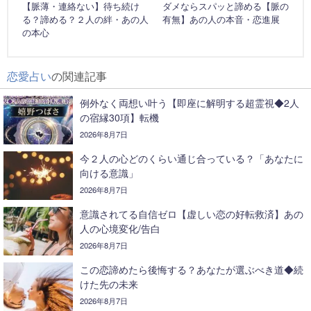
【脈薄・連絡ない】待ち続け
ダメならスパッと諦める【脈の
る？諦める？２人の絆・あの人
有無】あの人の本音・恋進展
の本心
恋愛占い
の関連記事
例外なく両想い叶う【即座に解明する超霊視◆2人
の宿縁30項】転機
2026年8月7日
今２人の心どのくらい通じ合っている？「あなたに
向ける意識」
2026年8月7日
意識されてる自信ゼロ【虚しい恋の好転救済】あの
人の心境変化/告白
2026年8月7日
この恋諦めたら後悔する？あなたが選ぶべき道◆続
けた先の未来
2026年8月7日