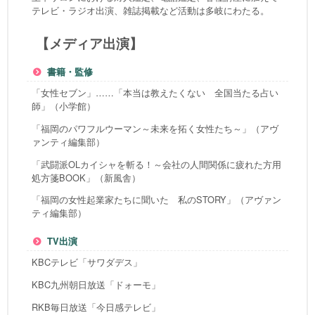
テレビ・ラジオ出演、雑誌掲載など活動は多岐にわたる。
【メディア出演】
書籍・監修
「女性セブン」……「本当は教えたくない 全国当たる占い
師」（小学館）
「福岡のパワフルウーマン～未来を拓く女性たち～」（アヴ
ァンティ編集部）
「武闘派OLカイシャを斬る！～会社の人間関係に疲れた方用
処方箋BOOK」（新風舎）
「福岡の女性起業家たちに聞いた 私のSTORY」（アヴァン
ティ編集部）
TV出演
KBCテレビ「サワダデス」
KBC九州朝日放送「ドォーモ」
RKB毎日放送「今日感テレビ」