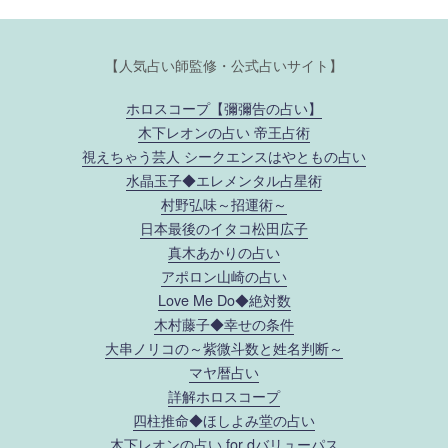
【人気占い師監修・公式占いサイト】
ホロスコープ【彌彌告の占い】
木下レオンの占い 帝王占術
視えちゃう芸人 シークエンスはやともの占い
水晶玉子◆エレメンタル占星術
村野弘味～招運術～
日本最後のイタコ松田広子
真木あかりの占い
アポロン山崎の占い
Love Me Do◆絶対数
木村藤子◆幸せの条件
大串ノリコの～紫微斗数と姓名判断～
マヤ暦占い
詳解ホロスコープ
四柱推命◆ほしよみ堂の占い
木下レオンの占い for dバリューパス