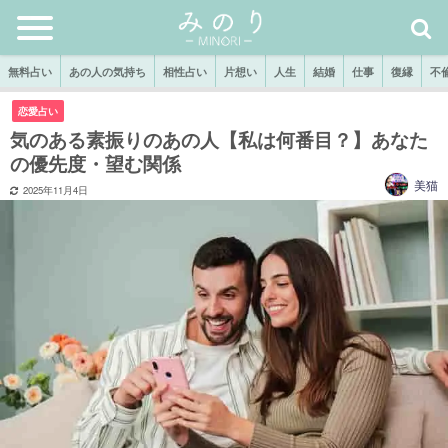
無料占い
あの人の気持ち
相性占い
片想い
人生
結婚
仕事
復縁
不
恋愛占い
気のある素振りのあの人【私は何番目？】あなた
の優先度・望む関係
美猫
2025年11月4日