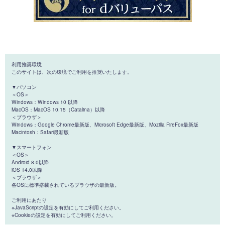
利用推奨環境
このサイトは、次の環境でご利用を推奨いたします。
▼パソコン
＜OS＞
Windows：Windows 10 以降
MacOS：MacOS 10.15（Catalina）以降
＜ブラウザ＞
Windows：Google Chrome最新版、Microsoft Edge最新版、Mozilla FireFox最新版
Macintosh：Safari最新版
▼スマートフォン
＜OS＞
Android 8.0以降
iOS 14.0以降
＜ブラウザ＞
各OSに標準搭載されているブラウザの最新版。
ご利用にあたり
※JavaScriptの設定を有効にしてご利用ください。
※Cookieの設定を有効にしてご利用ください。