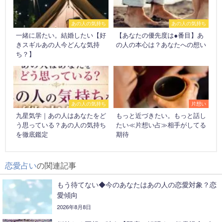
あの人の気持ち
あの人の気持ち
一緒に居たい。結婚したい【好
【あなたの優先度は●番目】あ
きスギルあの人今どんな気持
の人の本心は？あなたへの想い
ち？】
あの人の気持ち
片想い
九星気学｜あの人はあなたをど
もっと近づきたい。もっと話し
う思っている？あの人の気持ち
たい≪片想い占≫相手がしてる
を徹底鑑定
期待
恋愛占い
の関連記事
もう待てない◆今のあなたはあの人の恋愛対象？恋
愛傾向
2026年8月8日