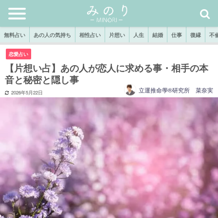
無料占い
あの人の気持ち
相性占い
片想い
人生
結婚
仕事
復縁
不
恋愛占い
【片想い占】あの人が恋人に求める事・相手の本
音と秘密と隠し事
立運推命學®研究所 菜奈実
2026年5月22日