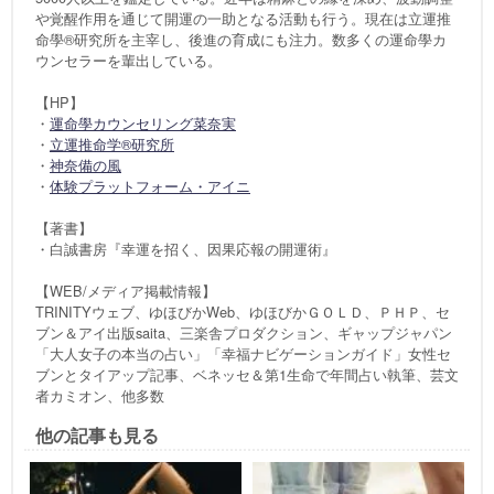
や覚醒作用を通じて開運の一助となる活動も行う。現在は立運推
命學®研究所を主宰し、後進の育成にも注力。数多くの運命學カ
ウンセラーを輩出している。
【HP】
・
運命學カウンセリング菜奈実
・
立運推命学®研究所
・
神奈備の風
・
体験プラットフォーム・アイニ
【著書】
・白誠書房『幸運を招く、因果応報の開運術』
【WEB/メディア掲載情報】
TRINITYウェブ、ゆほびかWeb、ゆほびかＧＯＬＤ、ＰＨＰ、セ
ブン＆アイ出版saita、三楽舎プロダクション、ギャップジャパン
「大人女子の本当の占い」「幸福ナビゲーションガイド」女性セ
ブンとタイアップ記事、ベネッセ＆第1生命で年間占い執筆、芸文
者カミオン、他多数
他の記事も見る