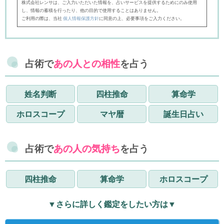
株式会社レンサは、ご入力いただいた情報を、占いサービスを提供するためにのみ使用
し、情報の蓄積を行ったり、他の目的で使用することはありません。
ご利用の際は、当社
個人情報保護方針
に同意の上、必要事項をご入力ください。
占術で
あの人との相性
を占う
姓名判断
四柱推命
算命学
ホロスコープ
マヤ暦
誕生日占い
占術で
あの人の気持ち
を占う
四柱推命
算命学
ホロスコープ
▼さらに詳しく鑑定をしたい方は▼