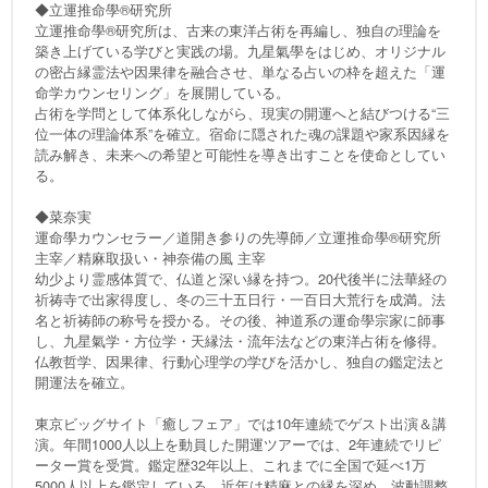
◆立運推命學®研究所
立運推命學®研究所は、古来の東洋占術を再編し、独自の理論を
築き上げている学びと実践の場。九星氣學をはじめ、オリジナル
の密占縁霊法や因果律を融合させ、単なる占いの枠を超えた「運
命学カウンセリング」を展開している。
占術を学問として体系化しながら、現実の開運へと結びつける“三
位一体の理論体系”を確立。宿命に隠された魂の課題や家系因縁を
読み解き、未来への希望と可能性を導き出すことを使命としてい
る。
◆菜奈実
運命學カウンセラー／道開き参りの先導師／立運推命學®研究所
主宰／精麻取扱い・神奈備の風 主宰
幼少より霊感体質で、仏道と深い縁を持つ。20代後半に法華経の
祈祷寺で出家得度し、冬の三十五日行・一百日大荒行を成満。法
名と祈祷師の称号を授かる。その後、神道系の運命學宗家に師事
し、九星氣学・方位学・天縁法・流年法などの東洋占術を修得。
仏教哲学、因果律、行動心理学の学びを活かし、独自の鑑定法と
開運法を確立。
東京ビッグサイト「癒しフェア」では10年連続でゲスト出演＆講
演。年間1000人以上を動員した開運ツアーでは、2年連続でリピ
ーター賞を受賞。鑑定歴32年以上、これまでに全国で延べ1万
5000人以上を鑑定している。近年は精麻との縁を深め、波動調整