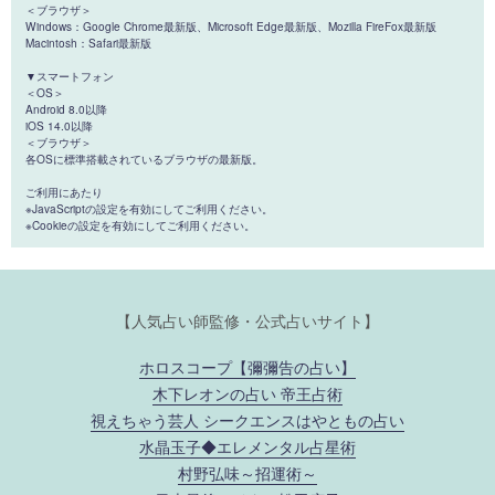
＜ブラウザ＞
Windows：Google Chrome最新版、Microsoft Edge最新版、Mozilla FireFox最新版
Macintosh：Safari最新版
▼スマートフォン
＜OS＞
Android 8.0以降
iOS 14.0以降
＜ブラウザ＞
各OSに標準搭載されているブラウザの最新版。
ご利用にあたり
※JavaScriptの設定を有効にしてご利用ください。
※Cookieの設定を有効にしてご利用ください。
【人気占い師監修・公式占いサイト】
ホロスコープ【彌彌告の占い】
木下レオンの占い 帝王占術
視えちゃう芸人 シークエンスはやともの占い
水晶玉子◆エレメンタル占星術
村野弘味～招運術～