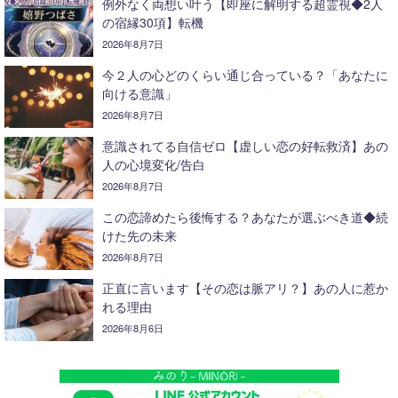
例外なく両想い叶う【即座に解明する超霊視◆2人
の宿縁30項】転機
2026年8月7日
今２人の心どのくらい通じ合っている？「あなたに
向ける意識」
2026年8月7日
意識されてる自信ゼロ【虚しい恋の好転救済】あの
人の心境変化/告白
2026年8月7日
この恋諦めたら後悔する？あなたが選ぶべき道◆続
けた先の未来
2026年8月7日
正直に言います【その恋は脈アリ？】あの人に惹か
れる理由
2026年8月6日