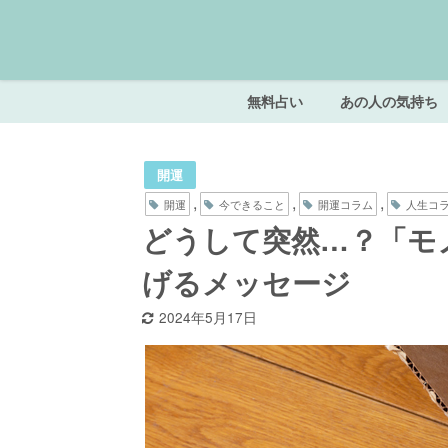
無料占い
あの人の気持ち
開運
,
,
,
開運
今できること
開運コラム
人生コ
どうして突然…？「モ
げるメッセージ
2024年5月17日