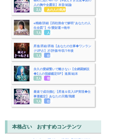
人の胸中全露呈】本音/結論
2人用
あの人の気持ち
※精緻/詳細【四柱推命で解明“あなたの人
生全図”】今/愛財運⇒晩年
1人用
人生
昇進/昇給/昇格【あなたの仕事◆ワンラン
クUP占】才/評価/年収/1年後
1人用
仕事
永久の愛縁繋いで離さない【全網羅解説
◆2人の宿縁鑑定SP】進展/結末
2人用
宿縁
最速で成功掴む【昇進＆収入UP実現◆仕
事運鑑定】あなたの天職/飛躍
1人用
仕事
本格占い おすすめコンテンツ