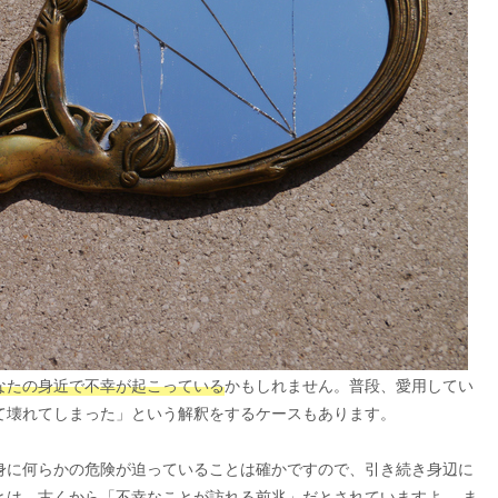
なたの身近で不幸が起こっている
かもしれません。普段、愛用してい
て壊れてしまった」という解釈をするケースもあります。
身に何らかの危険が迫っていることは確かですので、引き続き身辺に
とは、
古くから「不幸なことが訪れる前兆」
だとされていますよ。 ま