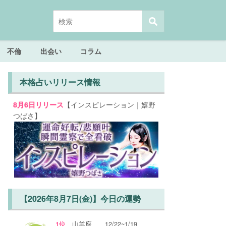
不倫
出会い
コラム
本格占いリリース情報
【インスピレーション｜嬉野
8月6日リリース
つばさ】
【2026年8月7日(金)】今日の運勢
1位
山羊座
12/22~1/19