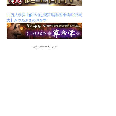
11万人崇拝【的中極む現実理論/運命矯正/成就
力】きつねさまの算命学
スポンサーリンク