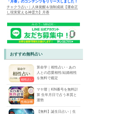
「月香」のコンテンツをリリースしました！
チャクラ占い｜人体覚醒＆強制成就【運命正
し現実変える神霊力】月香
おすすめ無料占い
算命学｜相性占い・あの
人との恋愛相性/結婚相性
を無料で鑑定
相性占い
マヤ暦｜KIN番号を無料計
算 生年月日で占う本質と
運勢
性格診断
【無料】誕生日占い｜生