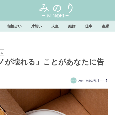
相性占い
片想い
人生
結婚
仕事
復縁
ラム
ノが壊れる」ことがあなたに告
みのり編集部【モモ】