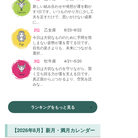
新しい組み合わせや発想が運を動か
す1日です。いつものやり方に少し工
夫を足すだけで、思いがけない成果
に...
2位
乙女座
8/23~9/22
今日は大切なもののために手間を惜
しまない姿勢が運を育てる日です。
目先の楽さよりも、未来につながる
選択...
3位
牡牛座
4/21~5/20
今日は大切なものを守りながら、賢
く立ち回る力が運を支える日です。
真正面からぶつかるより、空気を読
みな...
ランキングをもっと見る
【2026年8月】新月・満月カレンダー