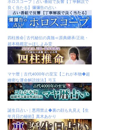
ホロスコープ｜占い番組で反響【丁寧解説で
良く当たる】彌彌告の占い
四柱推命│古代秘伝の真髄≪原典継承/正統・
超本格鑑定≫ほしよみ堂
マヤ暦｜古代4000年の至宝【これが本物◆超
緻密な運命解読技法】弓玉
誕生日占い｜悪用禁止◆裏の顔も丸見え【生
年月日の秘術】真木あかり