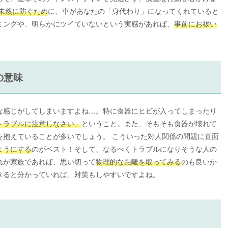
未然に防ぐため
に、車があなたの「身代わり」になってくれていると
ミングや、明らかにツイていないという実感があれば、
事前にお祓い
の意味
な感じがしてしまいますよね…。特に食器にヒビが入ってしまったり
トラブルに注意しなさい」
ということ。また、そもそも食器が壊れて
を抱えていることが多いでしょう。 こういった対人関係の問題に直面
ようにする
のがベスト！そして、なるべくトラブルになりそうな人の
れが家族であれば、思い切って
物理的な距離を取ってみる
のも良いか
きると分かっていれば、対策もしやすいですよね。