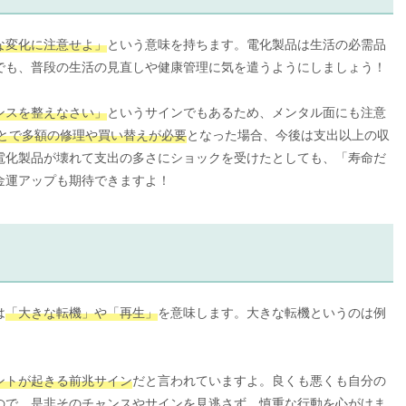
な変化に注意せよ」
という意味を持ちます。電化製品は生活の必需品
でも、普段の生活の見直しや健康管理に気を遣うようにしましょう！
ンスを整えなさい」
というサインでもあるため、メンタル面にも注意
とで多額の修理や買い替えが必要
となった場合、今後は支出以上の収
電化製品が壊れて支出の多さにショックを受けたとしても、「寿命だ
金運アップも期待できますよ！
は
「大きな転機」や「再生」
を意味します。大きな転機というのは例
ントが起きる前兆サイン
だと言われていますよ。良くも悪くも自分の
ので、是非そのチャンスやサインを見逃さず、慎重な行動を心がけま