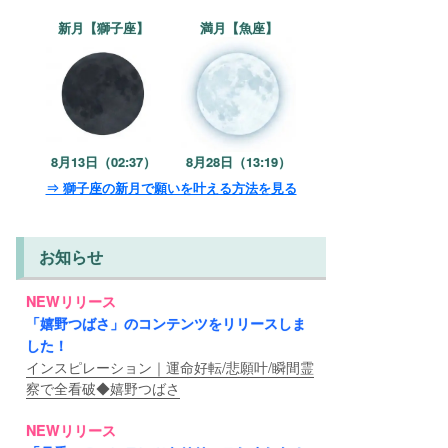
新月【獅子座】
満月【魚座】
8月13日（02:37）
8月28日（13:19）
⇒ 獅子座の新月で願いを叶える方法を見る
お知らせ
NEWリリース
「嬉野つばさ」のコンテンツをリリースしま
した！
インスピレーション｜運命好転/悲願叶/瞬間霊
察で全看破◆嬉野つばさ
NEWリリース