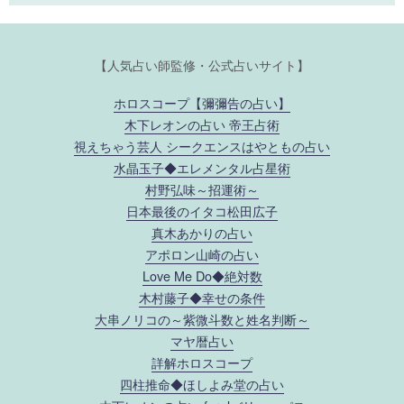
【人気占い師監修・公式占いサイト】
ホロスコープ【彌彌告の占い】
木下レオンの占い 帝王占術
視えちゃう芸人 シークエンスはやともの占い
水晶玉子◆エレメンタル占星術
村野弘味～招運術～
日本最後のイタコ松田広子
真木あかりの占い
アポロン山崎の占い
Love Me Do◆絶対数
木村藤子◆幸せの条件
大串ノリコの～紫微斗数と姓名判断～
マヤ暦占い
詳解ホロスコープ
四柱推命◆ほしよみ堂の占い