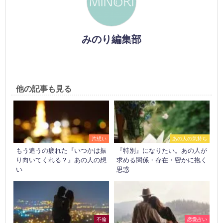
みのり編集部
他の記事も見る
片想い
あの人の気持ち
もう追うの疲れた『いつかは振
『特別』になりたい。あの人が
り向いてくれる？』あの人の想
求める関係・存在・密かに抱く
い
思惑
不倫
恋愛占い