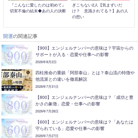
『こんなに愛したのは初めて』
ぎこちない2人【気まずいだ
切実不倫の結末◆あの人の決断
け？ 意識されてる？】あの人
の想い
開運
の関連記事
【900】エンジェルナンバーの意味は？宇宙からの
サポートが入る・恋愛や仕事への影響
2026年8月2日
四柱推命の重鎮「阿部泰山」とは？泰山流の特徴や
他流派との違いを徹底解説
2026年7月31日
【800】エンジェルナンバーの意味は？「成功と豊
かさの象徴」恋愛・仕事への影響
2026年7月28日
【600】エンジェルナンバーの意味は？「あなたは
守られている」恋愛や仕事への影響
2026年7月27日