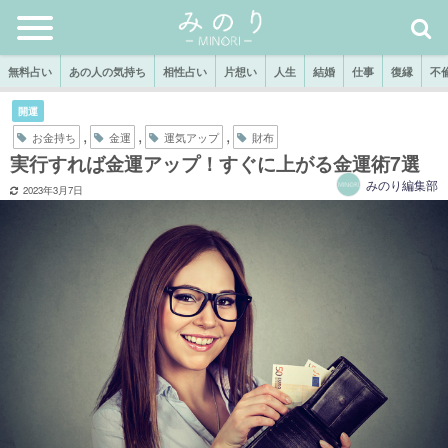
無料占い
あの人の気持ち
相性占い
片想い
人生
結婚
仕事
復縁
不
開運
,
,
,
お金持ち
金運
運気アップ
財布
実行すれば金運アップ！すぐに上がる金運術7選
みのり編集部
2023年3月7日