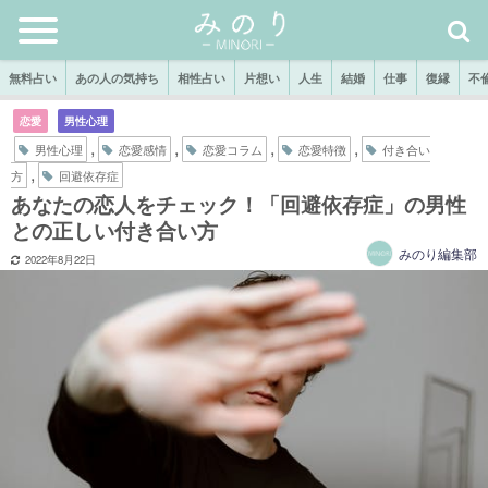
無料占い
あの人の気持ち
相性占い
片想い
人生
結婚
仕事
復縁
不
恋愛
男性心理
,
,
,
,
男性心理
恋愛感情
恋愛コラム
恋愛特徴
付き合い
,
方
回避依存症
あなたの恋人をチェック！「回避依存症」の男性
との正しい付き合い方
みのり編集部
2022年8月22日