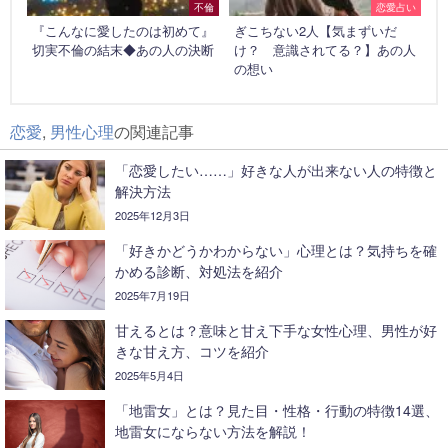
不倫
恋愛占い
『こんなに愛したのは初めて』
ぎこちない2人【気まずいだ
切実不倫の結末◆あの人の決断
け？ 意識されてる？】あの人
の想い
恋愛
,
男性心理
の関連記事
「恋愛したい……」好きな人が出来ない人の特徴と
解決方法
2025年12月3日
「好きかどうかわからない」心理とは？気持ちを確
かめる診断、対処法を紹介
2025年7月19日
甘えるとは？意味と甘え下手な女性心理、男性が好
きな甘え方、コツを紹介
2025年5月4日
「地雷女」とは？見た目・性格・行動の特徴14選、
地雷女にならない方法を解説！