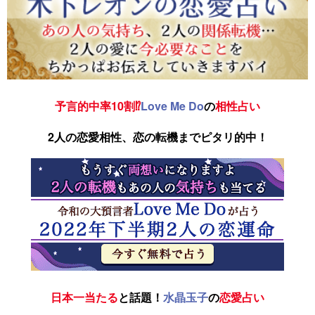
予言的中率10割⁉
Love Me Do
の
相性占い
2人の恋愛相性、恋の転機までピタリ的中！
日本一当たる
と話題！
水晶玉子
の
恋愛占い