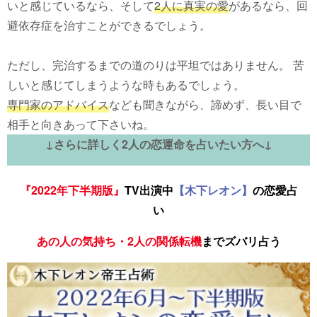
いと感じているなら、そして
2人に真実の愛
があるなら、回
避依存症を治すことができるでしょう。
ただし、完治するまでの道のりは平坦ではありません。 苦
しいと感じてしまうような時もあるでしょう。
専門家のアドバイス
なども聞きながら、諦めず、長い目で
相手と向きあって下さいね。
↓さらに詳しく2人の恋運命を占いたい方へ↓
『2022年下半期版』
TV出演中
【木下レオン】
の恋愛占
い
あの人の気持ち・2人の関係転機
までズバリ占う