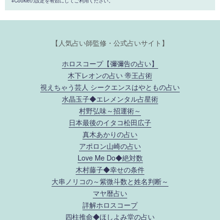
※Cookieの設定を有効にしてご利用ください。
【人気占い師監修・公式占いサイト】
ホロスコープ【彌彌告の占い】
木下レオンの占い 帝王占術
視えちゃう芸人 シークエンスはやともの占い
水晶玉子◆エレメンタル占星術
村野弘味～招運術～
日本最後のイタコ松田広子
真木あかりの占い
アポロン山崎の占い
Love Me Do◆絶対数
木村藤子◆幸せの条件
大串ノリコの～紫微斗数と姓名判断～
マヤ暦占い
詳解ホロスコープ
四柱推命◆ほしよみ堂の占い