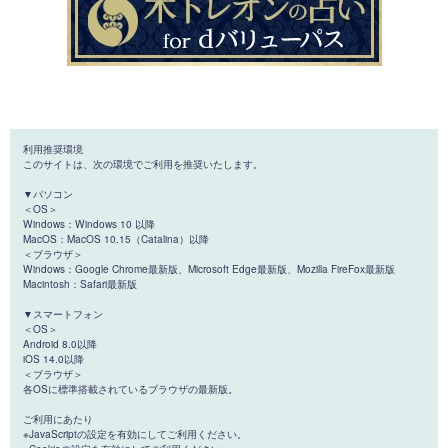
利用推奨環境
このサイトは、次の環境でご利用を推奨いたします。
▼パソコン
＜OS＞
Windows：Windows 10 以降
MacOS：MacOS 10.15（Catalina）以降
＜ブラウザ＞
Windows：Google Chrome最新版、Microsoft Edge最新版、Mozilla FireFox最新版
Macintosh：Safari最新版
▼スマートフォン
＜OS＞
Android 8.0以降
iOS 14.0以降
＜ブラウザ＞
各OSに標準搭載されているブラウザの最新版。
ご利用にあたり
※JavaScriptの設定を有効にしてご利用ください。