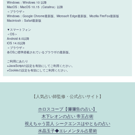
Windows：Windows 10 以降
MacOS：MacOS 10.15（Catalina）以降
＜ブラウザ＞
Windows：Google Chrome最新版、Microsoft Edge最新版、Mozilla FireFox最新版
Macintosh：Safari最新版
▼スマートフォン
＜OS＞
Android 8.0以降
iOS 14.0以降
＜ブラウザ＞
各OSに標準搭載されているブラウザの最新版。
ご利用にあたり
※JavaScriptの設定を有効にしてご利用ください。
※Cookieの設定を有効にしてご利用ください。
【人気占い師監修・公式占いサイト】
ホロスコープ【彌彌告の占い】
木下レオンの占い 帝王占術
視えちゃう芸人 シークエンスはやともの占い
水晶玉子◆エレメンタル占星術