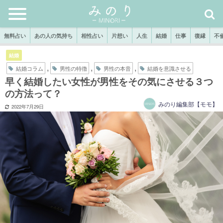
無料占い
あの人の気持ち
相性占い
片想い
人生
結婚
仕事
復縁
不
結婚
,
,
,
結婚コラム
男性の特徴
男性の本音
結婚を意識させる
早く結婚したい女性が男性をその気にさせる３つ
の方法って？
みのり編集部【モモ】
2022年7月29日