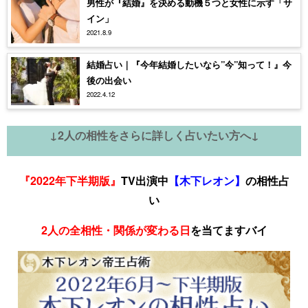
男性が『結婚』を決める動機５つと女性に示す「サ
イン」
2021.8.9
結婚占い｜『今年結婚したいなら”今”知って！』今
後の出会い
2022.4.12
↓2人の相性をさらに詳しく占いたい方へ↓
『2022年下半期版』
TV出演中
【木下レオン】
の相性占
い
2人の全相性・関係が変わる日
を当てますバイ