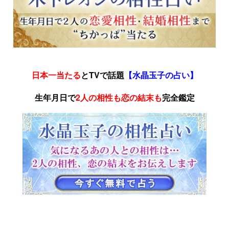
日本一当たる
とTVで話題
【水晶玉子の占い】
生年月日で
2人の相性も恋の結末も
完全鑑定