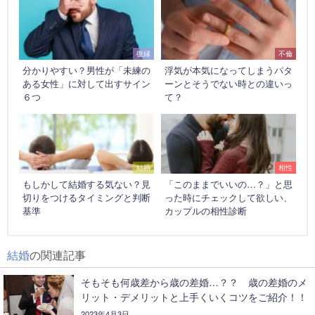
復縁
不倫
分かりやすい？男性が「未練の
浮気が本気になってしまうパタ
ある女性」に対して出すサイン
ーンとそうでない時との違いっ
６つ
て？
結婚
相性
もしかして結婚する気ない？見
「このままでいいの…？」と思
切りをつけるタイミングと判断
った時にチェックして欲しい、
基準
カップルの相性診断
結婚
の関連記事
そもそも何歳差から歳の差婚…？？ 歳の差婚のメ
リット・デメリットと上手くいくコツをご紹介！！
2023年4月3日