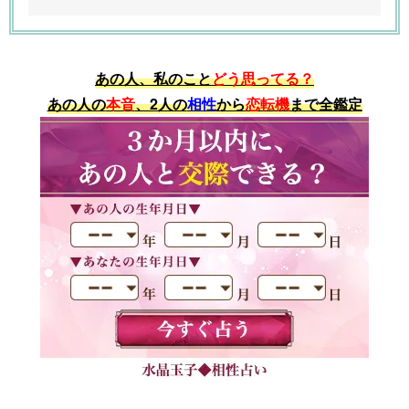
あの人、私のこと
どう思ってる？
あの人の
本音
、2人の
相性
から
恋転機
まで全鑑定