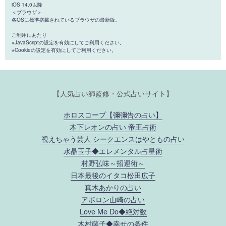
iOS 14.0以降
＜ブラウザ＞
各OSに標準搭載されているブラウザの最新版。
ご利用にあたり
※JavaScriptの設定を有効にしてご利用ください。
※Cookieの設定を有効にしてご利用ください。
【人気占い師監修・公式占いサイト】
ホロスコープ【彌彌告の占い】
木下レオンの占い 帝王占術
視えちゃう芸人 シークエンスはやともの占い
水晶玉子◆エレメンタル占星術
村野弘味～招運術～
日本最後のイタコ松田広子
真木あかりの占い
アポロン山崎の占い
Love Me Do◆絶対数
木村藤子◆幸せの条件