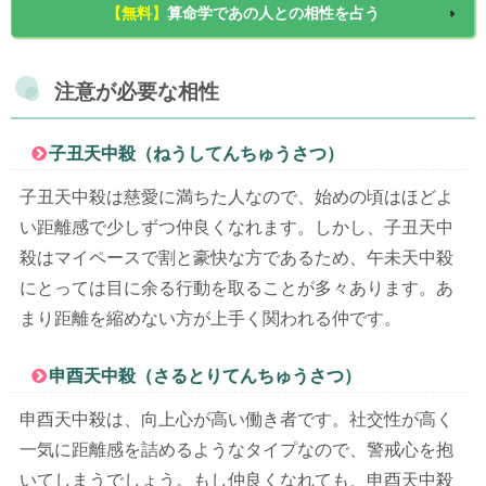
【無料】
算命学であの人との相性を占う
注意が必要な相性
子丑天中殺（ねうしてんちゅうさつ）
子丑天中殺は慈愛に満ちた人なので、始めの頃はほどよ
い距離感で少しずつ仲良くなれます。しかし、子丑天中
殺はマイペースで割と豪快な方であるため、午未天中殺
にとっては目に余る行動を取ることが多々あります。あ
まり距離を縮めない方が上手く関われる仲です。
申酉天中殺（さるとりてんちゅうさつ）
申酉天中殺は、向上心が高い働き者です。社交性が高く
一気に距離感を詰めるようなタイプなので、警戒心を抱
いてしまうでしょう。もし仲良くなれても、申酉天中殺