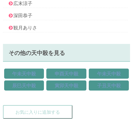
広末涼子
深田恭子
観月ありさ
その他の天中殺を見る
午未天中殺
申酉天中殺
午未天中殺
辰巳天中殺
寅卯天中殺
子丑天中殺
お気に入りに追加する