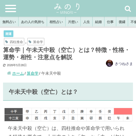
無料占い
あの人の気持ち
相性占い
片想い
人生
結婚
仕事
復縁
不
開運
,
四柱推命
算命学
算命学｜午未天中殺（空亡）とは？特徴・性格・
運勢・相性・注意点を解説
きつねさま
2026年5月28日
ホーム
算命学
午未天中殺
午未天中殺（空亡）とは？
午未天中殺（空亡）は、四柱推命や算命学で用いられ