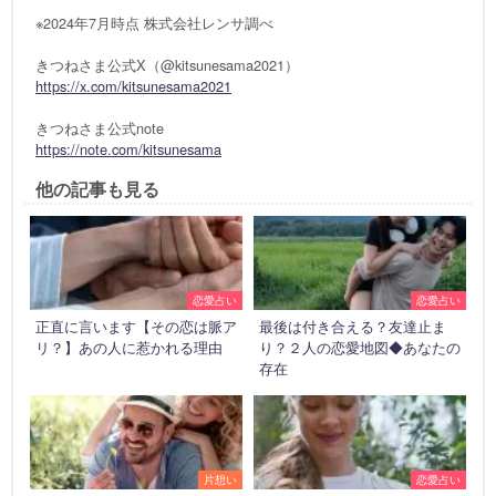
※2024年7月時点 株式会社レンサ調べ
きつねさま公式X（@kitsunesama2021）
https://x.com/kitsunesama2021
きつねさま公式note
https://note.com/kitsunesama
他の記事も見る
恋愛占い
恋愛占い
正直に言います【その恋は脈ア
最後は付き合える？友達止ま
リ？】あの人に惹かれる理由
り？２人の恋愛地図◆あなたの
存在
片想い
恋愛占い