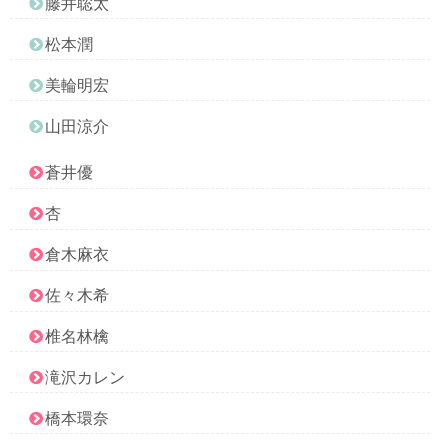
藤井聡太
松本潤
美輪明宏
山田涼介
蒼井優
杏
倉木麻衣
佐々木希
椎名林檎
滝沢カレン
橋本環奈