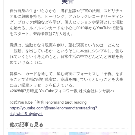
美音
自分自身の生きづらさから 潜在意識や宇宙の法則、スピリチュ
アルに興味を持ち、ヒーリング、アカシックレコードリーディン
グ、ブロック解除などを学び、個人セッションや講師として活動
を始める。ルノルマンカードを中心に2019年からYouTubeで配信
をスタート。登録者数は7万人越え。
意識は、波動となり現実を創り、望む現実というのは どんな
「波動」を出しているか というそこに本当にシンプルに、創ら
れていくという考えのもと。日常生活の中でどんどんと波動を高
めていけるように。
皆様へ カードを通して、望む現実にフォーカスし「予祝」をす
ることで皆様の望む現実に、意識を向けていくということを大事
に占い鑑定メッセージを伝えている。
※2025年7月時点 YouTubeフォロワー数 株式会社レンサ調べ
公式YouTube「美音 lenormand tarot reading」
https://youtube.com/@mio-lenormandtarotreading?
si=jfwbtit514y4wyr1
他の記事も見る