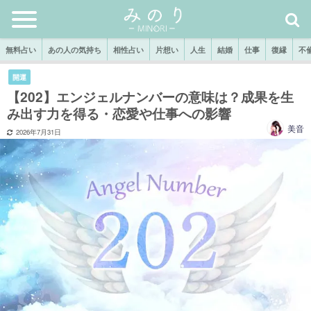
無料占い
あの人の気持ち
相性占い
片想い
人生
結婚
仕事
復縁
不
開運
【202】エンジェルナンバーの意味は？成果を生
み出す力を得る・恋愛や仕事への影響
美音
2026年7月31日