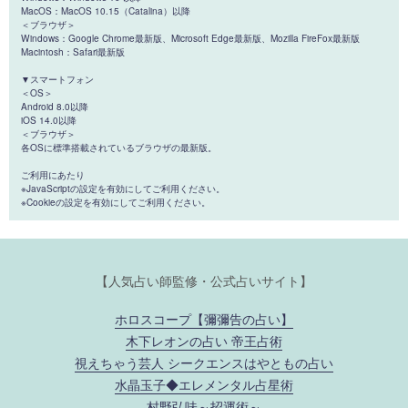
MacOS：MacOS 10.15（Catalina）以降
＜ブラウザ＞
Windows：Google Chrome最新版、Microsoft Edge最新版、Mozilla FireFox最新版
Macintosh：Safari最新版
▼スマートフォン
＜OS＞
Android 8.0以降
iOS 14.0以降
＜ブラウザ＞
各OSに標準搭載されているブラウザの最新版。
ご利用にあたり
※JavaScriptの設定を有効にしてご利用ください。
※Cookieの設定を有効にしてご利用ください。
【人気占い師監修・公式占いサイト】
ホロスコープ【彌彌告の占い】
木下レオンの占い 帝王占術
視えちゃう芸人 シークエンスはやともの占い
水晶玉子◆エレメンタル占星術
村野弘味～招運術～