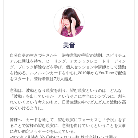
美音
自分自身の生きづらさから 潜在意識や宇宙の法則、スピリチュ
アルに興味を持ち、ヒーリング、アカシックレコードリーディン
グ、ブロック解除などを学び、個人セッションや講師として活動
を始める。ルノルマンカードを中心に2019年からYouTubeで配信
をスタート。登録者数は7万人越え。
意識は、波動となり現実を創り、望む現実というのは どんな
「波動」を出しているか というそこに本当にシンプルに、創ら
れていくという考えのもと。日常生活の中でどんどんと波動を高
めていけるように。
皆様へ カードを通して、望む現実にフォーカスし「予祝」をす
ることで皆様の望む現実に、意識を向けていくということを大事
に占い鑑定メッセージを伝えている。
※2025年7月時点 YouTubeフォロワー数 株式会社レンサ調べ