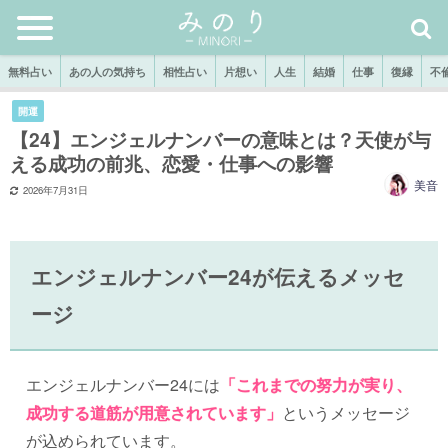
無料占い
あの人の気持ち
相性占い
片想い
人生
結婚
仕事
復縁
不
開運
【24】エンジェルナンバーの意味とは？天使が与
える成功の前兆、恋愛・仕事への影響
美音
2026年7月31日
エンジェルナンバー24が伝えるメッセ
ージ
エンジェルナンバー24には
「これまでの努力が実り、
成功する道筋が用意されています」
というメッセージ
が込められています。