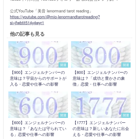
公式YouTube「美音 lenormand tarot reading」
https://youtube.com/@mio-lenormandtarotreading?
si=jfwbtit514y4wyr1
他の記事も見る
開運
開運
【900】エンジェルナンバーの
【800】エンジェルナンバーの
意味は？宇宙からのサポートが
意味は？「成功と豊かさの象
入る・恋愛や仕事への影響
徴」恋愛・仕事への影響
開運
開運
【600】エンジェルナンバーの
【1777】エンジェルナンバー
意味は？「あなたは守られてい
の意味は？新しいあなたに出会
る」恋愛や仕事への影響
える・恋愛や仕事への影響