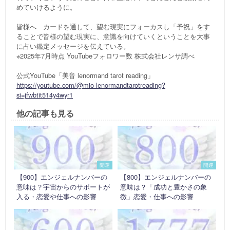
めていけるように。
皆様へ カードを通して、望む現実にフォーカスし「予祝」をす
ることで皆様の望む現実に、意識を向けていくということを大事
に占い鑑定メッセージを伝えている。
※2025年7月時点 YouTubeフォロワー数 株式会社レンサ調べ
公式YouTube「美音 lenormand tarot reading」
https://youtube.com/@mio-lenormandtarotreading?
si=jfwbtit514y4wyr1
他の記事も見る
開運
開運
【900】エンジェルナンバーの
【800】エンジェルナンバーの
意味は？宇宙からのサポートが
意味は？「成功と豊かさの象
入る・恋愛や仕事への影響
徴」恋愛・仕事への影響