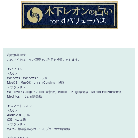
利用推奨環境
このサイトは、次の環境でご利用を推奨いたします。
▼パソコン
＜OS＞
Windows：Windows 10 以降
MacOS：MacOS 10.15（Catalina）以降
＜ブラウザ＞
Windows：Google Chrome最新版、Microsoft Edge最新版、Mozilla FireFox最新版
Macintosh：Safari最新版
▼スマートフォン
＜OS＞
Android 8.0以降
iOS 14.0以降
＜ブラウザ＞
各OSに標準搭載されているブラウザの最新版。
ご利用にあたり