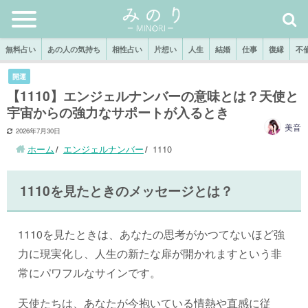
無料占い
あの人の気持ち
相性占い
片想い
人生
結婚
仕事
復縁
不
開運
【1110】エンジェルナンバーの意味とは？天使と
宇宙からの強力なサポートが入るとき
美音
2026年7月30日
ホーム
エンジェルナンバー
1110
1110を見たときのメッセージとは？
1110を見たときは、あなたの思考がかつてないほど強
力に現実化し、人生の新たな扉が開かれますという非
常にパワフルなサインです。
天使たちは、あなたが今抱いている情熱や直感に従