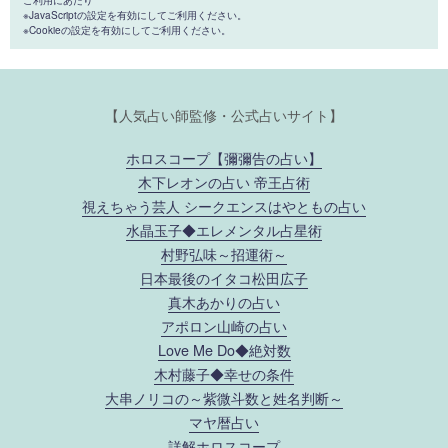
※JavaScriptの設定を有効にしてご利用ください。
※Cookieの設定を有効にしてご利用ください。
【人気占い師監修・公式占いサイト】
ホロスコープ【彌彌告の占い】
木下レオンの占い 帝王占術
視えちゃう芸人 シークエンスはやともの占い
水晶玉子◆エレメンタル占星術
村野弘味～招運術～
日本最後のイタコ松田広子
真木あかりの占い
アポロン山崎の占い
Love Me Do◆絶対数
木村藤子◆幸せの条件
大串ノリコの～紫微斗数と姓名判断～
マヤ暦占い
詳解ホロスコープ