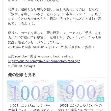
意識は、波動となり現実を創り、望む現実というのは どんな
「波動」を出しているか というそこに本当にシンプルに、創ら
れていくという考えのもと。日常生活の中でどんどんと波動を高
めていけるように。
皆様へ カードを通して、望む現実にフォーカスし「予祝」をす
ることで皆様の望む現実に、意識を向けていくということを大事
に占い鑑定メッセージを伝えている。
※2025年7月時点 YouTubeフォロワー数 株式会社レンサ調べ
公式YouTube「美音 lenormand tarot reading」
https://youtube.com/@mio-lenormandtarotreading?
si=jfwbtit514y4wyr1
他の記事も見る
開運
開運
【1003】エンジェルナンバー
【900】エンジェルナンバーの
の意味は？正しい道を歩める・
意味は？宇宙からのサポートが