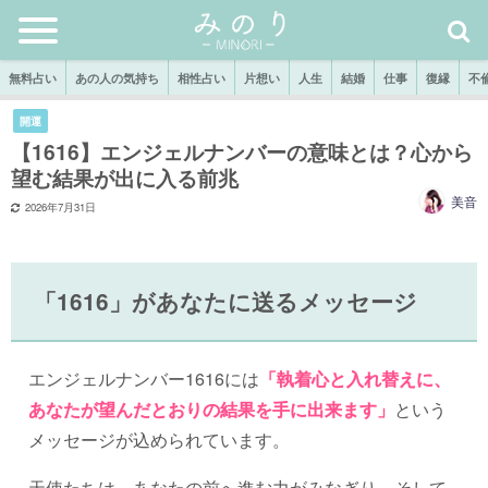
無料占い
あの人の気持ち
相性占い
片想い
人生
結婚
仕事
復縁
不
開運
【1616】エンジェルナンバーの意味とは？心から
望む結果が出に入る前兆
美音
2026年7月31日
「1616」があなたに送るメッセージ
エンジェルナンバー1616には
「執着心と入れ替えに、
あなたが望んだとおりの結果を手に出来ます」
という
メッセージが込められています。
天使たちは、あなたの前へ進む力がみなぎり、そして