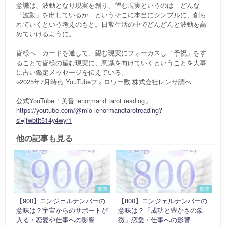
意識は、波動となり現実を創り、望む現実というのは どんな
「波動」を出しているか というそこに本当にシンプルに、創ら
れていくという考えのもと。日常生活の中でどんどんと波動を高
めていけるように。
皆様へ カードを通して、望む現実にフォーカスし「予祝」をす
ることで皆様の望む現実に、意識を向けていくということを大事
に占い鑑定メッセージを伝えている。
※2025年7月時点 YouTubeフォロワー数 株式会社レンサ調べ
公式YouTube「美音 lenormand tarot reading」
https://youtube.com/@mio-lenormandtarotreading?
si=jfwbtit514y4wyr1
他の記事も見る
開運
開運
【900】エンジェルナンバーの
【800】エンジェルナンバーの
意味は？宇宙からのサポートが
意味は？「成功と豊かさの象
入る・恋愛や仕事への影響
徴」恋愛・仕事への影響